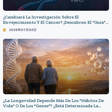
¿Cambiará La Investigación Sobre El
Envejecimiento Y El Cáncer? ¡Descubren El "guía"
De La Telomerasa! Un Cambio De Juego En El
2025年07月03日
Control Del Envejecimiento
¿La Longevidad Depende Más De Los "hábitos De
Vida" O De Los "genes"? ¿Está Determinada La
Mitad De Nuestra Esperanza De Vida Por La