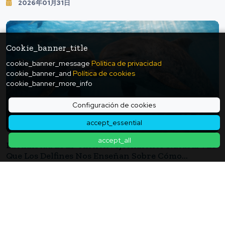
2026年01月31日
Genética, Incluso Si Llevamos Un Estilo De Vida
Saludable?
Cookie_banner_title
cookie_banner_message
Política de privacidad
cookie_banner_and
Política de cookies
cookie_banner_more_info
Configuración de cookies
accept_essential
accept_all
La Amistad Es El "antienvejecimiento Natural": Lo
Que Los Delfines Nos Enseñan Sobre Cómo
Cambiar La Velocidad Del Envejecimiento
2025年12月17日