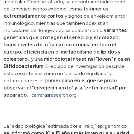
molecular. Como resultado, se encontraron indicadores
de "envejecimiento extremo" como
telómeros
extremadamente cortos
y signos de envejecimiento
inmunológico, mientras que también coexistían
indicadores de "longevidad saludable" como
variantes
genéticas que protegen el cerebro y el corazón
,
bajos niveles de inflamación crónica en todo el
cuerpo
,
eficiencia en el metabolismo de lípidos y
colesterol
, y una
microbiota intestinal "joven" rica en
Bifidobacterium
. El equipo de investigación describe
esta coexistencia como un "delicado equilibrio" y
enfatiza que es el
primer caso en el que se pudo
observar el "envejecimiento" y la "enfermedad" por
separado
.
carrerasresearch.org
La "edad biológica" estimada por el "reloj" epigenómico
se informó como 10 a 15 años más joven que su edad