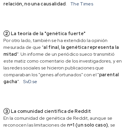
relación, no una causalidad
.
The Times
② La teoría de la "genética fuerte"
Por otro lado, también se ha extendido la opinión
mesurada de que "
al final, la genética representa la
mitad
". Un informe de un periódico sueco transmitió
este matiz como comentario de los investigadores, y en
las redes sociales se hicieron publicaciones que
comparaban los "genes afortunados" con el "
parental
gacha
".
SvD.se
③ La comunidad científica de Reddit
En la comunidad de genética de Reddit, aunque se
reconocen las limitaciones de
n=1 (un solo caso)
, se