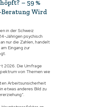
höpft? – 59 %
I-Beratung Wird
en in der Schweiz
 24-Jährigen psychisch
an nur die Zahlen, handelt
e am Eingang zur
ngt.
rt 2026. Die Umfrage
s Spektrum von Themen wie
e
ten Arbeitsunsicherheit
in etwas anderes Bild zu
ererziehung“.
s Hauptstressfaktor an.