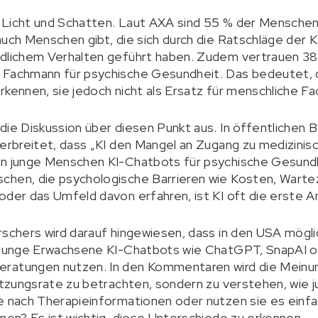
 Licht und Schatten. Laut AXA sind 55 % der Menschen
auch Menschen gibt, die sich durch die Ratschläge der K
ädlichem Verhalten geführt haben. Zudem vertrauen 3
 Fachmann für psychische Gesundheit. Das bedeutet, 
rkennen, sie jedoch nicht als Ersatz für menschliche F
die Diskussion über diesen Punkt aus. In öffentlichen B
verbreitet, dass „KI den Mangel an Zugang zu medizinis
nn junge Menschen KI-Chatbots für psychische Gesund
chen, die psychologische Barrieren wie Kosten, Warte
oder das Umfeld davon erfahren, ist KI oft die erste An
rschers wird darauf hingewiesen, dass in den USA mögl
d junge Erwachsene KI-Chatbots wie ChatGPT, SnapAI o
ratungen nutzen. In den Kommentaren wird die Meinu
Nutzungsrate zu betrachten, sondern zu verstehen, wie
e nach Therapieinformationen oder nutzen sie es einfa
nnen? Es ist wichtig, diese Unterschiede zu erkennen.