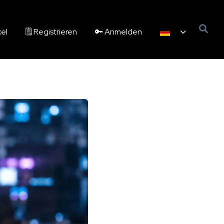
kel
🗒️ Registrieren
🔑 Anmelden