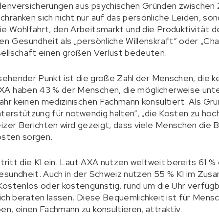
denversicherungen aus psychischen Gründen zwischen 
ränken sich nicht nur auf das persönliche Leiden, sond
e Wohlfahrt, den Arbeitsmarkt und die Produktivität 
en Gesundheit als „persönliche Willenskraft“ oder „Ch
ellschaft einen großen Verlust bedeuten.
rsehender Punkt ist die große Zahl der Menschen, die k
XA haben 43 % der Menschen, die möglicherweise unt
ahr keinen medizinischen Fachmann konsultiert. Als Gr
nterstützung für notwendig halten“, „die Kosten zu hoch
izer Berichten wird gezeigt, dass viele Menschen die 
osten sorgen.
 tritt die KI ein. Laut AXA nutzen weltweit bereits 61 
esundheit. Auch in der Schweiz nutzen 55 % KI im Zu
Kostenlos oder kostengünstig, rund um die Uhr verfüg
ich beraten lassen. Diese Bequemlichkeit ist für Mensc
n, einen Fachmann zu konsultieren, attraktiv.