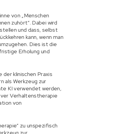
Sinne von „Menschen
hnen zuhört“. Dabei wird
stellen und dass, selbst
rückkehren kann, wenn man
umzugehen. Dies ist die
gfristige Erholung und
der klinischen Praxis
rn als Werkzeug zur
nte KI verwendet werden,
iver Verhaltenstherapie
ation von
herapie“ zu unspezifisch
erkzeug zur