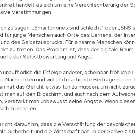
nkret handelt es sich um eine Verschlechterung der Sc
ssive Verstimmungen.
nfach zu sagen, „Smartphones sind schlecht“ oder „SNS s
 für junge Menschen auch Orte des Lernens, der Inter
und des Selbstausdrucks. Für einsame Menschen können
kt zu treten. Das Problem ist, dass der digitale Raum ni
Quelle der Selbstbewertung und Angst.
naufhörlich die Erfolge anderer, scheinbar fröhliche
e Nachrichten und wütend machende Beiträge herein. M
an hat das Gefühl, etwas tun zu müssen, um nicht zurü
 man auf den Bildschirm, und auch nach dem Aufwache
, verstärkt man unbewusst seine Ängste. Wenn dieser 
sich zu erholen.
richt darauf hin, dass die Verschärfung der psychisch
le Sicherheit und die Wirtschaft hat. In der Schweiz sti