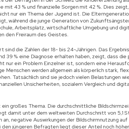
 mit 43 % und finanzielle Sorgen mit 42 %. Dies zeigt
cht nur ein Thema der Jugend ist. Die Elterngeneration
igt, während die junge Generation von Zukunftsängsten
 Schule, Arbeitsplatz, wirtschaftliche Umgebung und di
ren den Freiraum des Geistes.
sind die Zahlen der 18- bis 24-Jährigen. Das Ergebnis
d 39 % eine Diagnose erhalten haben, zeigt, dass die
ht nur ein Problem Einzelner ist, sondern eine Heraus
ge Menschen werden allgemein als körperlich stark, flex
hen. Tatsächlich sind sie jedoch vielen Belastungen wi
inanziellen Unsicherheiten, sozialem Vergleich und digi
t ein großes Thema. Die durchschnittliche Bildschirmze
liegt damit unter dem weltweiten Durchschnitt von 5,1
n an, negative Auswirkungen der Bildschirmnutzung auf 
 den jüngeren Befragten liegt dieser Anteil noch höher