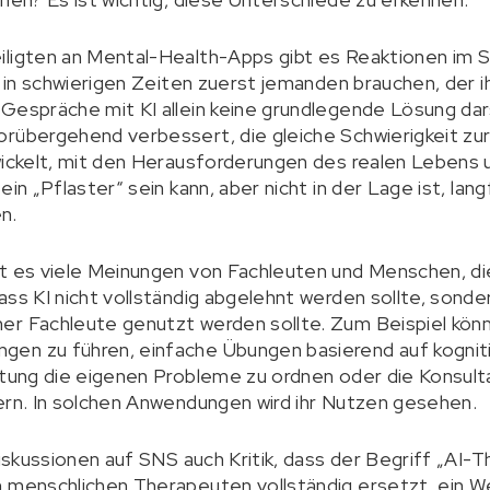
iligten an Mental-Health-Apps gibt es Reaktionen im 
e in schwierigen Zeiten zuerst jemanden brauchen, der i
Gespräche mit KI allein keine grundlegende Lösung dar
orübergehend verbessert, die gleiche Schwierigkeit zu
wickelt, mit den Herausforderungen des realen Lebens 
ein „Pflaster“ sein kann, aber nicht in der Lage ist, lan
n.
t es viele Meinungen von Fachleuten und Menschen, die 
ass KI nicht vollständig abgelehnt werden sollte, sonde
er Fachleute genutzt werden sollte. Zum Beispiel kön
en zu führen, einfache Übungen basierend auf kognit
atung die eigenen Probleme zu ordnen oder die Konsult
ern. In solchen Anwendungen wird ihr Nutzen gesehen.
Diskussionen auf SNS auch Kritik, dass der Begriff „AI-T
n menschlichen Therapeuten vollständig ersetzt, ein W