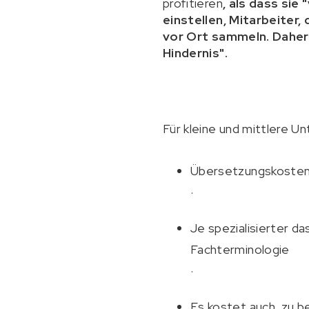
profitieren
, als dass si
einstellen, Mitarbeiter
vor Ort sammeln. Daher 
Hindernis".
Für kleine und mittlere 
Übersetzungskosten 
.
Je spezialisierter d
Fachterminologie
.
Es kostet auch, zu b