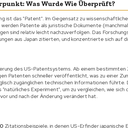
punkt: Was Wurde Wie Überprüft?
ng ist das "Patent". Im Gegensatz zu wissenschaftlich
werden Patente als juristische Dokumente (manchmal u
gen sind relativ leicht nachzuverfolgen. Das Forschung
ngen aus Japan zitierten, und konzentrierte sich auf d
nderung des US-Patentsystems. Ab einem bestimmten 
gen Patenten schneller veröffentlicht, was zu einer Z
glisch zugänglichen technischen Informationen führte.
"natürliches Experiment", um zu vergleichen, wie sich d
 vor und nach der Änderung verändert hat.
70
Zitationsbeispiele, in denen US-Erfinder japanische 