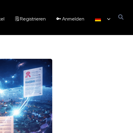
kel
🗒️ Registrieren
🔑 Anmelden