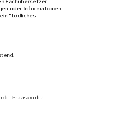
nen Fachübersetzer
igen oder Informationen
ein "tödliches
stend.
 die Präzision der