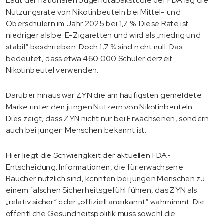
Laut der nationalen Jugendtabakstudie der FDA lag die
Nutzungsrate von Nikotinbeuteln bei Mittel- und
Oberschülern im Jahr 2025 bei 1,7 %. Diese Rate ist
niedriger als bei E-Zigaretten und wird als „niedrig und
stabil“ beschrieben. Doch 1,7 % sind nicht null. Das
bedeutet, dass etwa 460.000 Schüler derzeit
Nikotinbeutel verwenden.
Darüber hinaus war ZYN die am häufigsten gemeldete
Marke unter den jungen Nutzern von Nikotinbeuteln.
Dies zeigt, dass ZYN nicht nur bei Erwachsenen, sondern
auch bei jungen Menschen bekannt ist.
Hier liegt die Schwierigkeit der aktuellen FDA-
Entscheidung. Informationen, die für erwachsene
Raucher nützlich sind, könnten bei jungen Menschen zu
einem falschen Sicherheitsgefühl führen, das ZYN als
„relativ sicher“ oder „offiziell anerkannt“ wahrnimmt. Die
öffentliche Gesundheitspolitik muss sowohl die