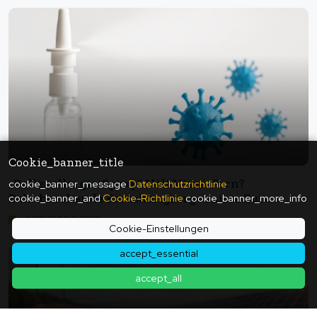
Cookie_banner_title
„Pollenallergie-Spray“ Hält Viren Fern?
cookie_banner_message
Datenschutzrichtlinie
Bahnbrechende Forschungsergebnisse Zur
cookie_banner_and
Cookie-Richtlinie
cookie_banner_more_info
Verhinderung Von Corona-Infektionen: Die
2025年09月09日
Möglichkeiten Des Azelastin-Nasensprays
Cookie-Einstellungen
accept_essential
accept_all