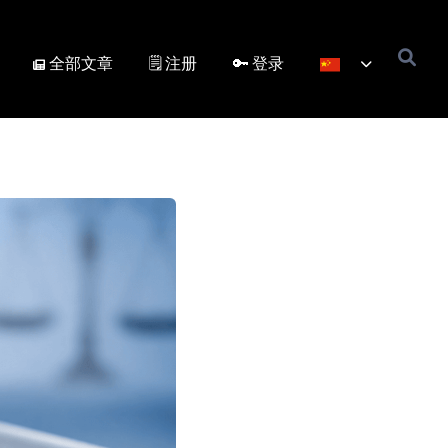
全部文章
🗒️ 注册
🔑 登录