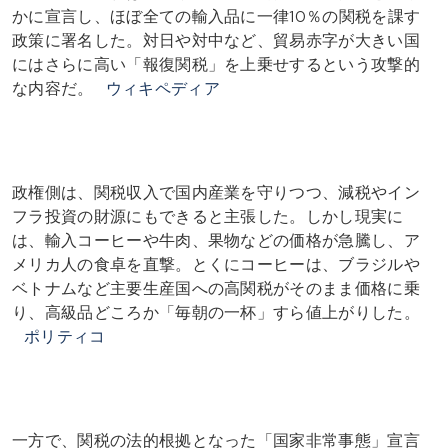
かに宣言し、ほぼ全ての輸入品に一律10％の関税を課す
政策に署名した。対日や対中など、貿易赤字が大きい国
にはさらに高い「報復関税」を上乗せするという攻撃的
な内容だ。
ウィキペディア
政権側は、関税収入で国内産業を守りつつ、減税やイン
フラ投資の財源にもできると主張した。しかし現実に
は、輸入コーヒーや牛肉、果物などの価格が急騰し、ア
メリカ人の食卓を直撃。とくにコーヒーは、ブラジルや
ベトナムなど主要生産国への高関税がそのまま価格に乗
り、高級品どころか「毎朝の一杯」すら値上がりした。
ポリティコ
一方で、関税の法的根拠となった「国家非常事態」宣言