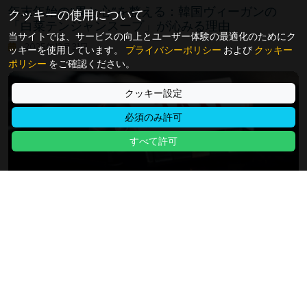
年末年始の“胃と心”を整える：韓国ヴィーガンの
クッキーの使用について
「白菜テンジャンスープ」が沁みる理由
当サイトでは、サービスの向上とユーザー体験の最適化のためにク
2025年12月31日
ッキーを使用しています。
プライバシーポリシー
および
クッキー
ポリシー
をご確認ください。
クッキー設定
必須のみ許可
すべて許可
テスラのロボタクシーがついに始動 — テスラ独自路
線は勝利の方程式となるか
2025年06月23日