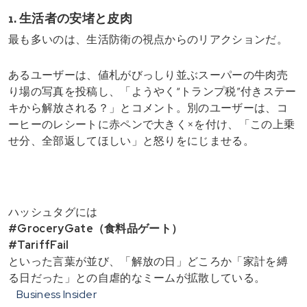
1. 生活者の安堵と皮肉
最も多いのは、生活防衛の視点からのリアクションだ。
あるユーザーは、値札がびっしり並ぶスーパーの牛肉売
り場の写真を投稿し、「ようやく“トランプ税”付きステー
キから解放される？」とコメント。別のユーザーは、コ
ーヒーのレシートに赤ペンで大きく×を付け、「この上乗
せ分、全部返してほしい」と怒りをにじませる。
ハッシュタグには
#GroceryGate（食料品ゲート）
#TariffFail
といった言葉が並び、「解放の日」どころか「家計を縛
る日だった」との自虐的なミームが拡散している。
Business Insider