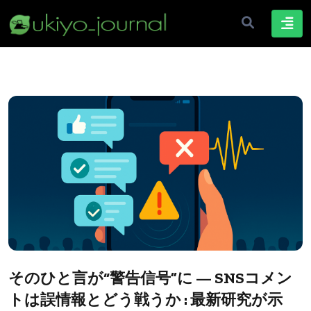
そのひと言が“警告信号”に — SNSコメン
トは誤情報とどう戦うか : 最新研究が示