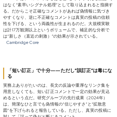
はなく“素早いシグナル処理”として取り込まれると指摘す
る。だからこそ正確なコメントがあれば偽情報に気づき
やすくなり、逆に不正確なコメントは真実の投稿の信頼
性を下げる、という両義性が生まれるのだ。大規模実験
は計17万観測以上というボリュームで、補足的な分析で
は“新しさ（直近の刺激）”の効果が示されている。
Cambridge Core
「短い訂正」で十分——ただし“誤訂正”は毒にな
る
実務上ありがたいのは、長文の反論や重厚なリンク集を
用意しなくても、短い訂正コメントで一定の効果が見込
めるという点だ。研究グループの先行成果（2024年）
は、簡潔なひと言でも偽情報の“信じやすさ”と“拡散意
図”を下げられると報告している。ただし、真実の投稿に
対して「誤って偽だと断じるコメント