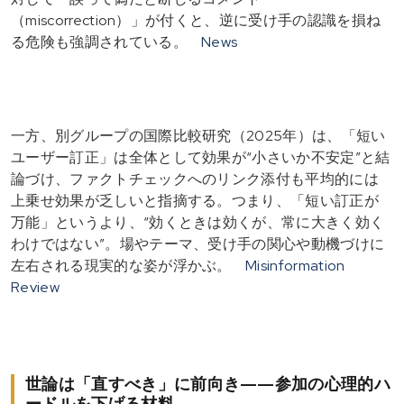
（miscorrection）」が付くと、逆に受け手の認識を損ね
る危険も強調されている。
News
一方、別グループの国際比較研究（2025年）は、「短い
ユーザー訂正」は全体として効果が“小さいか不安定”と結
論づけ、ファクトチェックへのリンク添付も平均的には
上乗せ効果が乏しいと指摘する。つまり、「短い訂正が
万能」というより、“効くときは効くが、常に大きく効く
わけではない”。場やテーマ、受け手の関心や動機づけに
左右される現実的な姿が浮かぶ。
Misinformation
Review
世論は「直すべき」に前向き——参加の心理的ハ
ードルを下げる材料