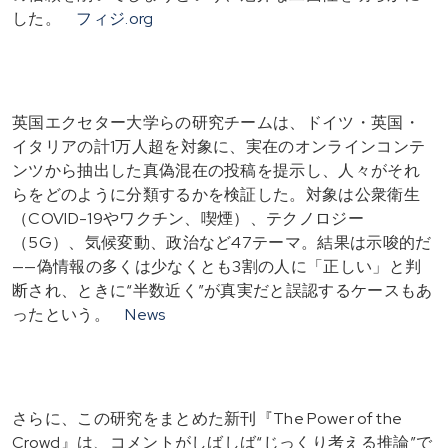
した。
フィジ.org
英国エクセター大学らの研究チームは、ドイツ・英国・
イタリアの計1万人超を対象に、実在のオンラインコンテ
ンツから抽出した真偽混在の投稿を提示し、人々がそれ
らをどのように分類するかを検証した。対象は公衆衛生
（COVID-19やワクチン、喫煙）、テクノロジー
（5G）、気候変動、政治など47テーマ。結果は示唆的だ
——偽情報の多くは少なくとも3割の人に「正しい」と判
断され、ときに“半数近く”が真実だと誤認するケースもあ
ったという。
News
さらに、この研究をまとめた新刊『The Power of the
Crowd』は、コメントがしばしば“じっくり考える推論”で