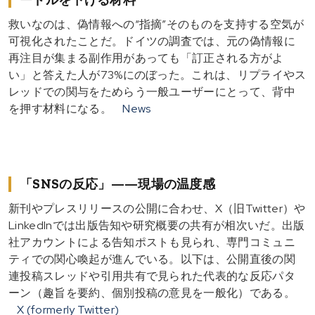
救いなのは、偽情報への“指摘”そのものを支持する空気が
可視化されたことだ。ドイツの調査では、元の偽情報に
再注目が集まる副作用があっても「訂正される方がよ
い」と答えた人が73%にのぼった。これは、リプライやス
レッドでの関与をためらう一般ユーザーにとって、背中
を押す材料になる。
News
「SNSの反応」——現場の温度感
新刊やプレスリリースの公開に合わせ、X（旧Twitter）や
LinkedInでは出版告知や研究概要の共有が相次いだ。出版
社アカウントによる告知ポストも見られ、専門コミュニ
ティでの関心喚起が進んでいる。以下は、公開直後の関
連投稿スレッドや引用共有で見られた代表的な反応パタ
ーン（趣旨を要約、個別投稿の意見を一般化）である。
X (formerly Twitter)