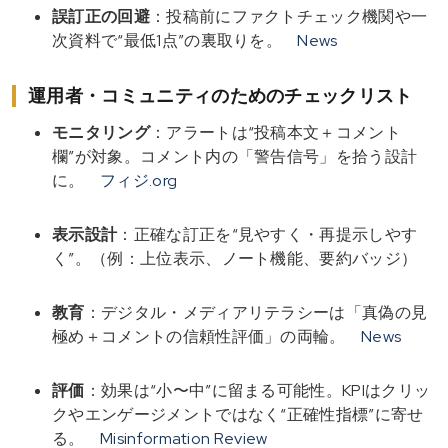
誤訂正の回避
：投稿前にファクトチェック機関や一
次資料で“最低1点”の裏取りを。
News
運用者・コミュニティのためのチェックリスト
モニタリング
：アラートは“投稿本文＋コメント
欄”が対象。コメント内の「警告信号」を拾う設計
に。
フィジ.org
表示設計
：正確な訂正を“見やすく・再提示しやす
く”。（例：上位表示、ノート機能、要約バッジ）
教育
：デジタル・メディアリテラシーは「真偽の見
極め＋コメントの信頼性評価」の両輪。
News
評価
：効果は“小〜中”に留まる可能性。KPIはクリッ
クやエンゲージメントではなく“正確性指標”に寄せ
る。
Misinformation Review