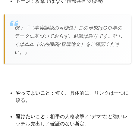
トーン
：攻撃ではなく“情報共有”の姿勢
例：「〈事実誤認の可能性〉この研究は○○年の
データに基づいておらず、結論は誤りです。詳し
くは△△（公的機関/査読論文）をご確認くださ
い。」
やってよいこと
：短く、具体的に。リンクは一つに
絞る。
避けたいこと
：相手の人格攻撃／“デマ”など強いレ
ッテル先出し／確証のない断定。