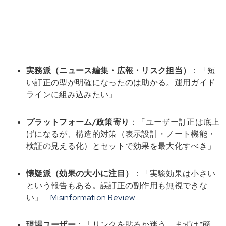
実務派（ニュース編集・広報・リスク担当）
：「短
い訂正の型が明確になったのは助かる。運用ガイド
ラインに組み込みたい」
プラットフォーム/政策寄り
：「ユーザー訂正は底上
げになるが、構造的対策（表示設計・ノート機能・
検証の見える化）とセットで効果を最大化すべき」
懐疑派（効果の大小に注目）
：「実験効果は小さい
という報告もある。誤訂正の副作用も無視できな
い」
Misinformation Review
現場ユーザー
：「リンクを貼るか迷う。まずは“簡