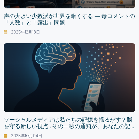
声の大きい少数派が世界を暗くする — 毒コメントの
「人数」と「露出」問題
2025年12月18日
ソーシャルメディアは私たちの記憶を揺るがす？脳
を守る新しい視点 : その一秒の通知が、あなたの記
憶を浅くする
2025年10月04日