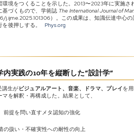
環境をつくることを示した。2013〜2023年に実施
に基づくもので、学術誌
The International Journal of M
016/j.ijme.2025.101306）。この成果は、知識伝達中
行を後押しする。
Phys.org
内実践の10年を縦断した“設計学”
受講生が
ビジュアルアート、音楽、ドラマ、プレイ
を用
ーマを解釈・再構成した。結果として、
、前提を問い直すメタ認知の強化
情の扱い・不確実性への耐性の向上