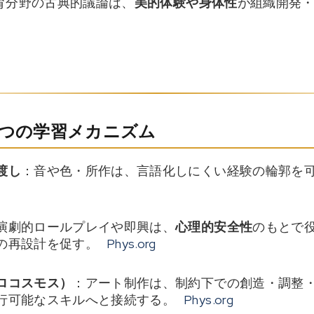
育分野の古典的議論は、
美的体験や身体性
が組織開発
3つの学習メカニズム
渡し
：音や色・所作は、言語化しにくい経験の輪郭を
演劇的ロールプレイや即興は、
心理的安全性
のもとで
の再設計を促す。
Phys.org
ロコスモス）
：アート制作は、制約下での創造・調整
行可能なスキルへと接続する。
Phys.org