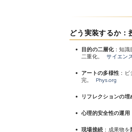
どう実装するか：
目的の二層化
：知識
二重化。
サイエン
アートの多様性
：ビ
完。
Phys.org
リフレクションの埋
心理的安全性の運用
現場接続
：成果物を