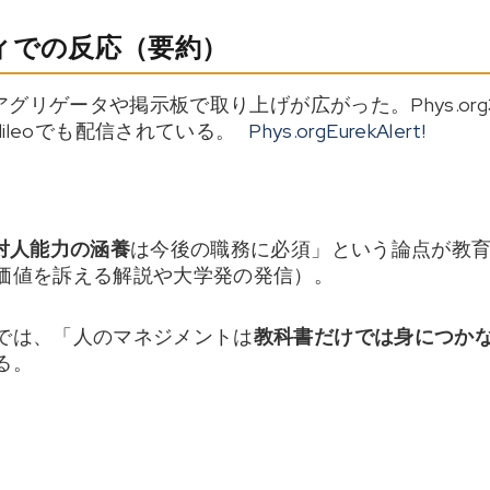
ィでの反応（要約）
リゲータや掲示板で取り上げが広がった。Phys.org
aGalileoでも配信されている。
Phys.org
EurekAlert!
対人能力の涵養
は今後の職務に必須」という論点が教
価値を訴える解説や大学発の発信）。
では、「人のマネジメントは
教科書だけでは身につか
る。