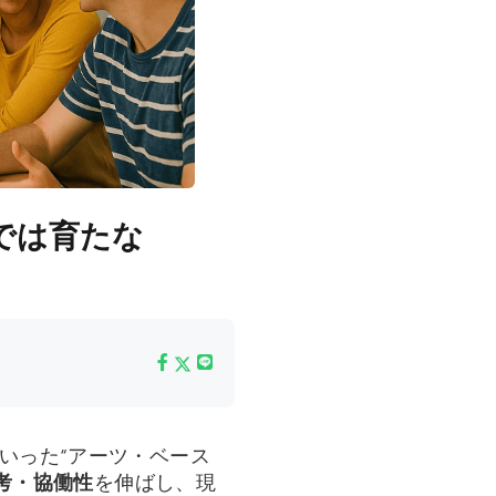
では育たな
いった“アーツ・ベース
考・協働性
を伸ばし、現