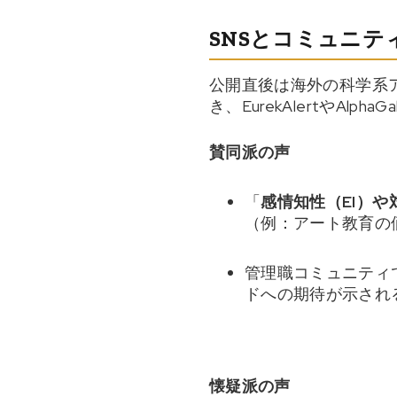
SNSとコミュニテ
公開直後は海外の科学系アグ
き、EurekAlertやAlph
賛同派の声
「
感情知性（EI）や
（例：アート教育の
管理職コミュニティ
ドへの期待が示され
懐疑派の声