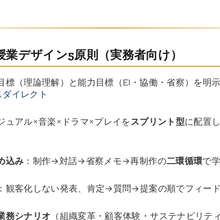
授業デザイン5原則（実務者向け）
目標（理論理解）と能力目標（EI・協働・省察）を明
スダイレクト
ジュアル×音楽×ドラマ×プレイを
スプリント型
に配置し
め込み
：制作→対話→省察メモ→再制作の
二環循環
で
：観客化しない発表、肯定→質問→提案の順でフィー
業務シナリオ
（組織変革・顧客体験・サステナビリテ