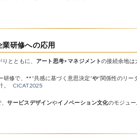
企業研修への応用
がりとともに、
アート思考×マネジメント
の接続余地は
研修で、**“共感に基づく意思決定”
や
“関係性のリー
計。
CICAT2025
で、
サービスデザイン
や
イノベーション文化
のモジュー