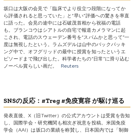
坂口は大阪の会見で「臨床でより役立つ段階になってか
ら評価されると思っていた」と“早い”評価への驚きを率直
に語った。会見の途中には石破茂首相から祝福の電話
も。ブランコウはシアトルの自宅で報道カメラマンに起
こされ、電話のスウェーデン番号を“スパムかと思って”一
度は無視したという。ラムズデルは山中のバックパッキ
ング中で、オフグリッドの最中に授賞を知ったというエ
ピソードまで飛び出した。科学者たちの“日常”に滑り込む
ノーベル賞らしい画だ。
Reuters
SNSの反応：#Treg #免疫寛容 が駆け巡る
発表直後、X（旧Twitter）の公式アカウントは受賞を告知
し、国際学会・研究機関も相次ぎ祝意を投稿。米国免疫
学会（AAI）は坂口の業績を称賛し、日本国内では「制御