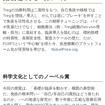
Tregの治療利用は二面性をもつ。自己免疫や移植では
Tregを増強／導入し、がんでは逆に“ブレーキ”を外すこと
で免疫を活性化させる。この精密チューニングは、バイ
オ医薬だけでなく、細胞療法（例：Treg細胞のex vivo増
幅・投与）に直結する。臨床導入を阻むのは、標的指標
の特異性、長期安全性、製造スケールの壁だ。だが、
FOXP3という“中心軸”を得た今、疾患横断のプラットフォ
ーム化が現実味を帯びる。
NobelPrize.org
科学文化としてのノーベル賞
今回の授賞は、「基礎が臨床を動かす」構図の典型例
だ。免疫の根本問い—「自己/非自己の識別はどう保たれ
るのか」—への地道な探究が、数十年後に広範な医療応用