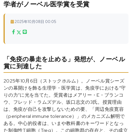
学者がノーベル医学賞を受賞
2025年10月08日 00:05
「免疫の暴走を止める」発想が、ノーベル
賞に到達した
2025年10月6日（ストックホルム）。ノーベル賞シーズ
ンの幕開けを飾る生理学・医学賞は、免疫学における“守
りの力”に光を当てた。受賞者はメアリー・E・ブランコ
ウ、フレッド・ラムズデル、坂口志文の3氏。授賞理由
は、免疫が自己を攻撃しないための要、「周辺免疫寛容
（peripheral immune tolerance）」のメカニズム解明で
ある。中心的役者は、いまや教科書のキーワードとなっ
た制御性T細胞（Treg）。この細胞群の存在と、その成立