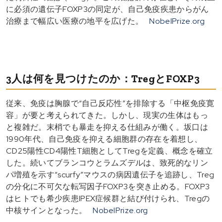
に必須の遺伝子FOXP3の同定が、自己免疫疾患からがん
治療まで幅広い医療の地平を広げた。
NobelPrize.org
3人は何を見つけたのか：TregとFOXP3
従来、免疫は胸腺で“自己反応性”を排除する「中枢免疫寛
容」が要と考えられてきた。しかし、現実の生体はもっ
と複雑だ。末梢でも暴走を抑える仕組みが働く。坂口は
1990年代、自己免疫を抑える細胞群の存在を着想し、
CD25陽性CD4陽性T細胞としてTregを定義、概念を確立
した。続いてブランコウとラムズデルは、致死的なリン
パ増殖を示す“scurfy”マウスの病因遺伝子を追跡し、Treg
の分化に不可欠な転写因子FOXP3を突き止める。FOXP3
はヒトでも希少疾患IPEX症候群と結び付けられ、Tregの
中核サインとなった。
NobelPrize.org