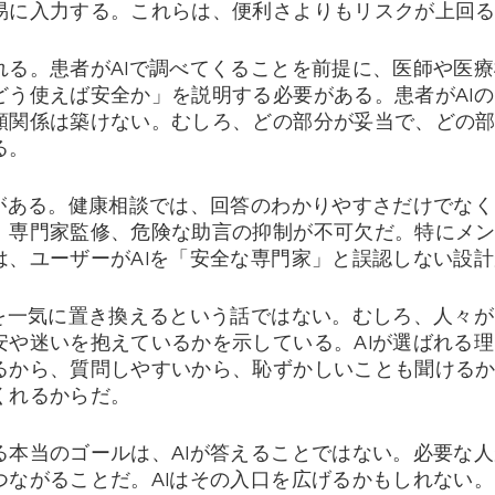
易に入力する。これらは、便利さよりもリスクが上回
る。患者がAIで調べてくることを前提に、医師や医療
どう使えば安全か」を説明する必要がある。患者がAI
頼関係は築けない。むしろ、どの部分が妥当で、どの
る。
任がある。健康相談では、回答のわかりやすさだけでな
、専門家監修、危険な助言の抑制が不可欠だ。特にメ
は、ユーザーがAIを「安全な専門家」と誤認しない設
療を一気に置き換えるという話ではない。むしろ、人々
や迷いを抱えているかを示している。AIが選ばれる理
るから、質問しやすいから、恥ずかしいことも聞ける
くれるからだ。
る本当のゴールは、AIが答えることではない。必要な
つながることだ。AIはその入口を広げるかもしれない