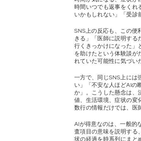
時間いつでも返事をくれ
いかもしれない」「受診
SNS上の反応も、この
きる」「医師に説明する
行くきっかけになった」と
を助けたという体験談が
れていた可能性に気づい
一方で、同じSNS上には
い」「不安な人ほどAI
か」。こうした懸念は、
値、生活環境、症状の変
数行の情報だけでは、医
AIが得意なのは、一般
査項目の意味を説明する
状の経過を時系列にまと