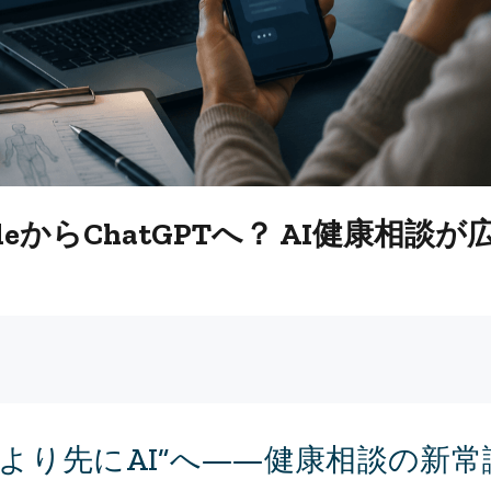
leからChatGPTへ？ AI健康相
師より先にAI”へ――健康相談の新