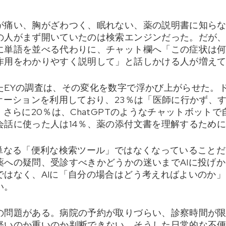
が痛い、胸がざわつく、眠れない、薬の説明書に知ら
の人がまず開いていたのは検索エンジンだった。だが
に単語を並べる代わりに、チャット欄へ「この症状は
作用をわかりやすく説明して」と話しかける人が増え
たEYの調査は、その変化を数字で浮かび上がらせた。ド
ケーションを利用しており、23％は「医師に行かず、
。さらに20％は、ChatGPTのようなチャットボット
話に使った人は14％、薬の添付文書を理解するために
が単なる「便利な検索ツール」ではなくなっていること
薬への疑問、受診すべきかどうかの迷いまでAIに投げ
ではなく、AIに「自分の場合はどう考えればよいのか
い。
の問題がある。病院の予約が取りづらい、診察時間が
軽いのか重いのか判断できない。そうした日常的な不便