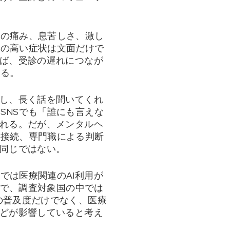
胸の痛み、息苦しさ、激し
性の高い症状は文面だけで
えば、受診の遅れにつなが
ある。
をし、長く話を聞いてくれ
SNSでも「誰にも言えな
られる。だが、メンタルヘ
の接続、専門職による判断
は同じではない。
では医療関連のAI利用が
％で、調査対象国の中では
の普及度だけでなく、医療
などが影響していると考え