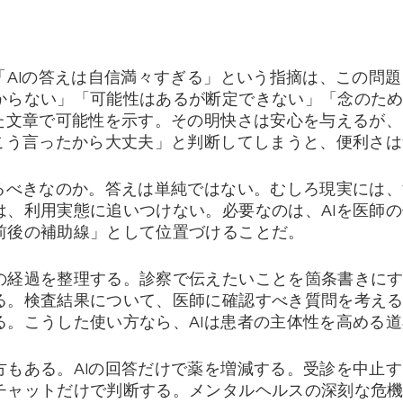
「AIの答えは自信満々すぎる」という指摘は、この問
からない」「可能性はあるが断定できない」「念のた
れた文章で可能性を示す。その明快さは安心を与えるが
がこう言ったから大丈夫」と判断してしまうと、便利さ
けるべきなのか。答えは単純ではない。むしろ現実には
は、利用実態に追いつけない。必要なのは、AIを医師
前後の補助線」として位置づけることだ。
の経過を整理する。診察で伝えたいことを箇条書きに
る。検査結果について、医師に確認すべき質問を考え
る。こうした使い方なら、AIは患者の主体性を高める
方もある。AIの回答だけで薬を増減する。受診を中止
チャットだけで判断する。メンタルヘルスの深刻な危機