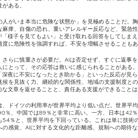
性がある。
の人がいま本当に危険な状態か」を見極めることだ。
な麻痺、自傷の恐れ、重いアレルギー反応など、緊急
Iが「様子を見てもよい」と受け取れる回答をしてしま
過度に危険性を強調すれば、不安を増幅させることも
、さらに慎重さが必要だ。AIは否定せず、すぐに返事
人にとって、その応答は救いに感じられることがある。
」「深夜に不安になったとき助かる」といった反応が見
兆候を見抜く力、継続的な関係性、地域の支援制度と
感的な文章を返せることと、責任ある支援ができること
は、ドイツの利用率が世界平均より低い点だ。世界平均
90％、中国では89％と非常に高い。一方、日本は42
も54％と、世界平均を下回っている。これは単に技術
への感覚、AIに対する文化的な距離感、規制への期待