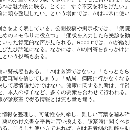
るAIは魅力的に映る。とくに「すぐ不安を和らげたい
前に頭を整理したい」という場面では、AIは非常に使
便利さをよく表している。公開投稿や掲示板では、「病
ためのメモ作りに役立つ」「症状を入力したら受診を
いった肯定的な声が見られる。Redditでは、AIが鑑
たびたび話題になる。なかには、AIの回答をきっかけ
たという投稿もある。
強い警戒感もある。「AIは医師ではない」「もっとも
の断定口調を信じてしまう」「結局、病院に行かなくな
決して感情論だけではない。健康に関する判断は、年
化、本人の様子など、多くの要素を合わせて行われる
師が診察室で得る情報とは質も量も違う。
的な情報を整理し、可能性を列挙し、難しい言葉を噛み
、薬の添付文書を平易に言い換える、診察時に聞くべ
める。こうした使い方であれば、AIは患者側の理解を