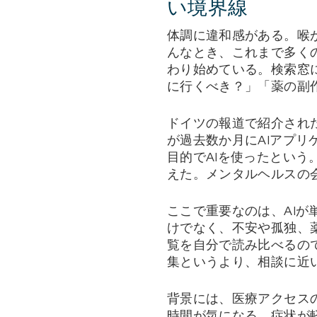
い境界線
体調に違和感がある。喉
んなとき、これまで多く
わり始めている。検索窓
に行くべき？」「薬の副
ドイツの報道で紹介され
が過去数か月にAIアプリ
目的でAIを使ったという
えた。メンタルヘルスの会
ここで重要なのは、AI
けでなく、不安や孤独、
覧を自分で読み比べるの
集というより、相談に近
背景には、医療アクセス
時間が気になる、症状が