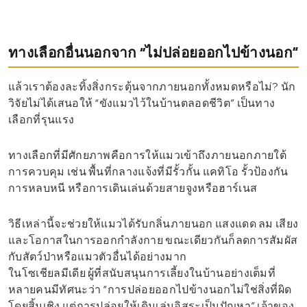
ทางเลือกอื่นนอกจาก “ไม่ปล่อยออกไปข้างนอก”
แล้วเราต้องละทิ้งสิ่งกระตุ้นจากภายนอกทั้งหมดหรือไม่? นัก
วิจัยไม่ได้เสนอให้ “ขังแมวไว้ในบ้านตลอดชีวิต” เป็นทาง
เลือกที่รุนแรง
ทางเลือกที่มีศักยภาพคือการให้แมวเข้าถึงภายนอกภายใต้
การควบคุม เช่น พื้นที่กลางแจ้งที่มีรั้วกั้น แคทิโอ รั้วป้องกัน
การหลบหนี หรือการเดินเล่นด้วยสายจูงหรือฮาร์เนส
วิธีเหล่านี้จะช่วยให้แมวได้รับกลิ่นภายนอก แสงแดด ลม เสียง
และโอกาสในการออกกำลังกาย ขณะเดียวกันก็ลดการสัมผัส
กับสัตว์ป่าหรือแมวตัวอื่นได้อย่างมาก
ในโซเชียลมีเดีย ผู้ที่สนับสนุนการเลี้ยงในบ้านอย่างเต็มที่
หลายคนมีทัศนะว่า “การปล่อยออกไปข้างนอกไม่ใช่สิ่งที่ผิด
โดยสิ้นเชิง แต่การปล่อยให้เดินเล่นอิสระเป็นปัญหา” เจ้าของ