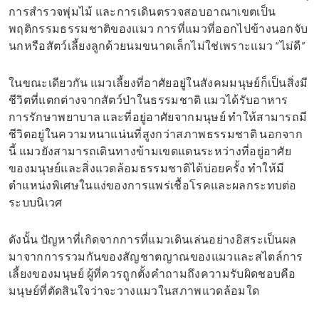
การสำรวจพุ่มไม้ และการเดินตรวจสอบอาณาเขตเป็น
พฤติกรรมธรรมชาติของแมว การที่แมวที่ออกไปข้างนอกจับ
นกหรือสัตว์เลี้ยงลูกด้วยนมขนาดเล็กไม่ใช่เพราะแมว “ไม่ดี”
ในขณะเดียวกัน แมวเลี้ยงที่อาศัยอยู่ในสังคมมนุษย์ก็เป็นสิ่งมี
ชีวิตที่แตกต่างจากสัตว์ป่าในธรรมชาติ แมวได้รับอาหาร
การรักษาพยาบาล และที่อยู่อาศัยจากมนุษย์ ทำให้สามารถมี
ชีวิตอยู่ในความหนาแน่นที่สูงกว่าสภาพธรรมชาติ นอกจาก
นี้ แมวยังสามารถเดินทางข้ามเขตแดนระหว่างที่อยู่อาศัย
ของมนุษย์และสิ่งแวดล้อมธรรมชาติได้บ่อยครั้ง ทำให้มี
ตำแหน่งพิเศษในแง่ของการแพร่เชื้อโรคและผลกระทบต่อ
ระบบนิเวศ
ดังนั้น ปัญหาที่เกิดจากการที่แมวเดินเล่นอย่างอิสระเป็นผล
มาจากการรวมกันของสัญชาตญาณของแมวและสไตล์การ
เลี้ยงของมนุษย์ ผู้ที่ควรถูกตั้งคำถามถึงความรับผิดชอบคือ
มนุษย์ที่ตัดสินใจว่าจะวางแมวในสภาพแวดล้อมใด