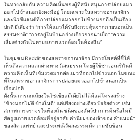
ในทางกลับกัน ความคิดเห็นของผู้ที่สนับสนุนการปล่อยแมว
ออกไปข้างนอกยังคงมีอยู่ โดยเฉพาะในสหราชอาณาจักร
และนิวซีแลนด์ที่การปล่อยแมวออกไปข้างนอกถือเป็นเรื่อง
ปกติ มีเสียงว่า “การให้แมวได้รับสิ่งกระตุ้นจากภายนอกเป็น
ธรรมชาติ” “การอยู่ในบ้านอย่างเดียวอาจน่าเบื่อ” “ความ
เสี่ยงต่างกันไปตามสภาพแวดล้อมในท้องถิ่น”
ในชุมชน Reddit ของสหราชอาณาจักร มีการโพสต์ที่ชี้ให้
เห็นถึงความแตกต่างทางวัฒนธรรม โดยผู้ใช้ชาวอเมริกันมี
ความคิดเห็นที่เข้มงวดมากต่อแมวที่ออกไปข้างนอก ในขณะ
ที่ในสหราชอาณาจักรการปล่อยแมวออกไปข้างนอกเป็น
เรื่องปกติ
ดังนั้น การถกเถียงในโซเชียลมีเดียไม่ได้มีแค่โครงสร้าง
“ข้างนอกไม่ดี ข้างในดี” แต่เพียงอย่างเดียว ปัจจัยต่างๆ เช่น
สภาพการจราจรในท้องถิ่น ชนิดของสัตว์ป่า การมีหรือไม่มี
ศัตรู สภาพแวดล้อมที่อยู่อาศัย ค่านิยมของเจ้าของ คำแนะนำ
ของสัตวแพทย์ และประเพณีวัฒนธรรมมีความซับซ้อน