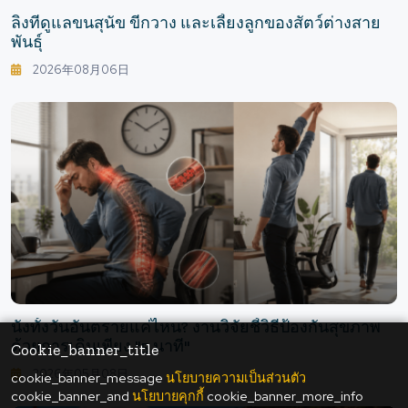
ลิงที่ดูแลขนสุนัข ขี่กวาง และเลี้ยงลูกของสัตว์ต่างสาย
พันธุ์
2026年08月06日
นั่งทั้งวันอันตรายแค่ไหน? งานวิจัยชี้วิธีป้องกันสุขภาพ
ด้วยการเดินเพียง "5 นาที"
Cookie_banner_title
2026年05月08日
cookie_banner_message
นโยบายความเป็นส่วนตัว
cookie_banner_and
นโยบายคุกกี้
cookie_banner_more_info