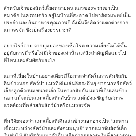
สำหรับเจ้าของสัตว์เลี้ยงหลายคน แมวของพวกเขาเป็น
สมาชิกในครอบครัว อยู่ในบ้านที่สะอาด ไปหาสัตวแพทย์เป็น
ประจำ และกินอาหารคุณภาพดี ดังนั้นจึงคิดว่าแตกต่างจาก
แมวจรจัด ซึ่งเป็นเรื่องธรรมชาติ
อย่างไรก็ตาม จากมุมมองของเชื้อโรค ความเสี่ยงไม่ได้ขึ้น
อยู่กับการมีหรือไม่มีเจ้าของเท่านั้น แต่สิ่งสำคัญคือแมวไป
ที่ไหนและสัมผัสกับอะไร
แมวที่เลี้ยงในบ้านอย่างเดียวมีโอกาสจำกัดในการสัมผัสกับ
ดินข้างนอก สัตว์ป่า แมวที่เดินเล่นอิสระอื่นๆ ซากนกหรือสัตว์
เลี้ยงลูกด้วยนมขนาดเล็ก ในทางกลับกัน แมวที่เดินเล่นข้าง
นอก แม้จะเป็นแมวเลี้ยงที่กลับบ้าน แต่ก็ยังเผชิญกับสภาพ
แวดล้อมที่คล้ายกับสัตว์ป่าหรือแมวจรจัด
ทีมวิจัยมองว่า แมวเลี้ยงที่เดินเล่นข้างนอกอาจเป็น “สะพาน
เชื่อมระหว่างสัตว์ป่าและสังคมมนุษย์” หากแมวจับสัตว์เล็ก
ในพุ่มไม้ สัมผัสกับแมวตัวอื่น หรือถ่ายอุจจาระในที่สาธารณะ