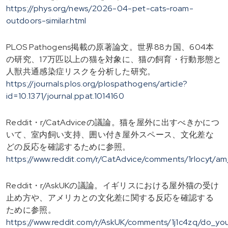
https://phys.org/news/2026-04-pet-cats-roam-
outdoors-similar.html
PLOS Pathogens掲載の原著論文。世界88カ国、604本
の研究、17万匹以上の猫を対象に、猫の飼育・行動形態と
人獣共通感染症リスクを分析した研究。
https://journals.plos.org/plospathogens/article?
id=10.1371/journal.ppat.1014160
Reddit・r/CatAdviceの議論。猫を屋外に出すべきかにつ
いて、室内飼い支持、囲い付き屋外スペース、文化差な
どの反応を確認するために参照。
https://www.reddit.com/r/CatAdvice/comments/1rlocyt/a
Reddit・r/AskUKの議論。イギリスにおける屋外猫の受け
止め方や、アメリカとの文化差に関する反応を確認する
ために参照。
https://www.reddit.com/r/AskUK/comments/1j1c4zq/do_yo