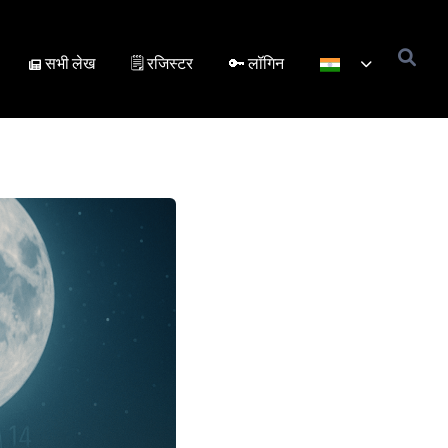
सभी लेख
🗒️ रजिस्टर
🔑 लॉगिन