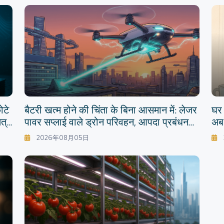
ोटे
बैटरी खत्म होने की चिंता के बिना आसमान में: लेजर
घर 
ेत्र
पावर सप्लाई वाले ड्रोन परिवहन, आपदा प्रबंधन
अब 
और सुरक्षा को बदल रहे हैं।
एंड
2026年08月05日
तक