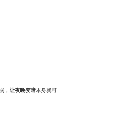
弱，
让夜晚变暗
本身就可