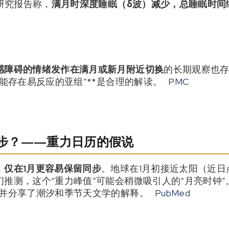
的研究报告称，
满月时深度睡眠（δ波）减少，总睡眠时间
感障碍的情绪发作在满月或新月附近切换
的长期观察也
可能存在易反应的亚组”**是合理的解读。
PMC
的同步？——重力日历的假说
，
仅在1月更容易保留同步
。地球在1月初接近太阳（近日
们推测，这个“重力峰值”可能会稍微吸引人的“月亮时钟”
，并分享了潮汐和季节天文学的解释。
PubMed