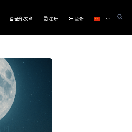
全部文章
🗒️ 注册
🔑 登录