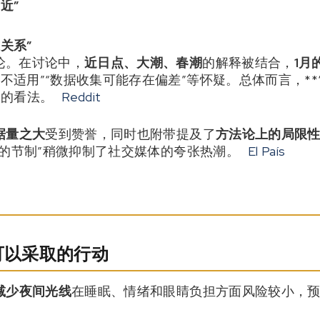
近”
关系”
论。在讨论中，
近日点、大潮、春潮
的解释被结合，
1月
不适用”“数据收集可能存在偏差”等怀疑。总体而言，*
遍的看法。
Reddit
据量之大
受到赞誉，同时也附带提及了
方法论上的局限
的节制”稍微抑制了社交媒体的夸张热潮。
El País
们可以采取的行动
减少夜间光线
在睡眠、情绪和眼睛负担方面风险较小，