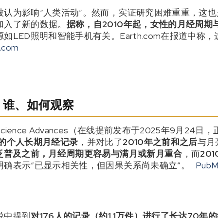
被认为影响“人类活动”。然而，实证研究困难重重，这
加入了新的数据。
据称，自2010年起，女性的月经周期
如LED照明和智能手机有关。Earth.com在报道中称
h.com
时、谁、如何观察
ence Advances（在线提前发布于2025年9月24
年的个人长期月经记录
，并对比了
2010年之前和之后
与月
广泛普及之前，月经周期更容易与满月或新月重合
，而
20
明确表示“已显示相关性，但因果关系尚未确立”。
Pub
说中提到
对176人的记录（约1.1万件）进行了长达70年