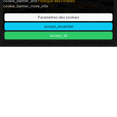
cookie_banner_and
Politique des cookies
cookie_banner_more_info
Paramètres des cookies
accept_essential
accept_all
« Vendre Dans L'ordre Ancien » Est-Il Contre-
Productif ? La Stratégie « LIFO » Qui Renverse Les
Conventions Des Rayons De Plats Cuisinés
2026年01月11日