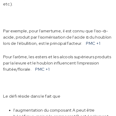
etc.).
Par exemple, pour l'amertume, il est connu que l'iso-α-
acide, produit par l'isomérisation de l'acide α du houblon
lors de l'ébullition, est le principal facteur.
PMC
+1
Pour l'arôme, les esters et les alcools supérieurs produits
par la levure et le houblon influencent l'impression
fruitée/florale.
PMC
+1
Le défi réside dans le fait que
l'augmentation du composant A peut être