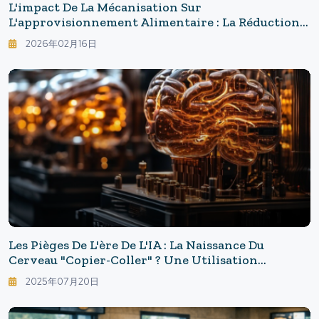
L'impact De La Mécanisation Sur
L'approvisionnement Alimentaire : La Réduction
Du Personnel A Entraîné L'arrêt De La Logistique -
2026年02月16日
La Crise De La Chaîne D'approvisionnement
Alimentaire À L'ère De L'IA
Les Pièges De L'ère De L'IA : La Naissance Du
Cerveau "copier-Coller" ? Une Utilisation
Prolongée De ChatGPT Réduit La Mémoire De 55 %
2025年07月20日