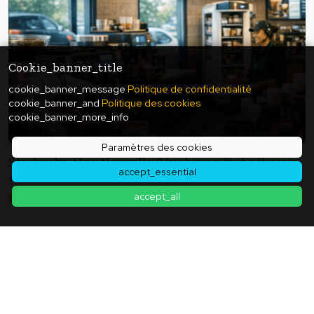
Cookie_banner_title
cookie_banner_message
Politique de confidentialité
cookie_banner_and
Politique des cookies
cookie_banner_more_info
Paramètres des cookies
Starbucks, Une Nouvelle Révolution De La Boisson
accept_essential
Avec Un Barista Robot ! Le Joker De La Renaissance
De Starbucks Est "robot Et Écriture Manuscrite" ─
accept_all
2026年02月03日
Le Lieu "tiers" Reviendra-T-Il Avec L'introduction
De L'IA ?
Retour à la liste d'articles