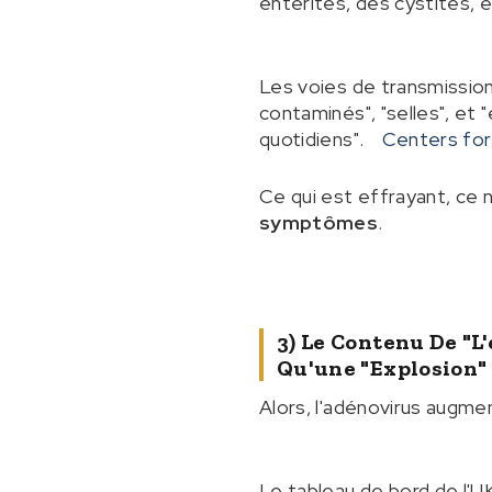
entérites, des cystites, 
Les voies de transmission
contaminés", "selles", et "
quotidiens".
Centers for
Ce qui est effrayant, ce 
symptômes
.
3) Le Contenu De "l'
Qu'une "explosion"
Alors, l'adénovirus augme
Le tableau de bord de l'