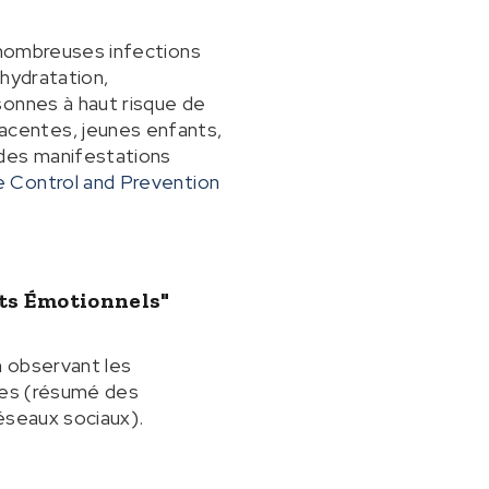
e nombreuses infections
 hydratation,
sonnes à haut risque de
acentes, jeunes enfants,
 des manifestations
 Control and Prevention
its Émotionnels"
n observant les
ypes (résumé des
éseaux sociaux).