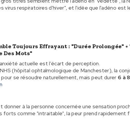
gros titres semblent mettre l'adéno en "vedette", la réal
 virus respiratoires d'hiver", et l'idée que l'adéno est le
mble Toujours Effrayant : "durée Prolongée" +
e Des Mots"
'anxiété actuelle est l'écart de perception.
NHS (hôpital ophtalmologique de Manchester), la conjo
 pour se résoudre naturellement, mais peut durer
6 à 
n
t donner à la personne concernée une sensation proche 
ts forts comme "intraitable", la peur prend rapidement 