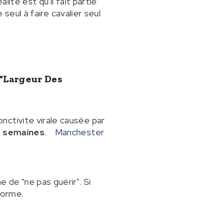
ité est qu'il fait partie
 seul à faire cavalier seul
 "largeur Des
nctivite virale causée par
8 semaines
.
Manchester
de "ne pas guérir". Si
forme.