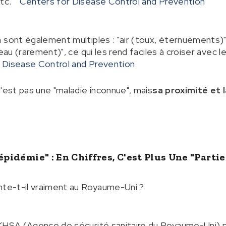
etc.
Centers for Disease Control and Prevention
 sont également multiples : "air (toux, éternuements)",
eau (rarement)", ce qui les rend faciles à croiser avec le
 Disease Control and Prevention
n'est pas une "maladie inconnue", mais
sa proximité et 
épidémie" : En Chiffres, C'est Plus Une "parti
nte-t-il vraiment au Royaume-Uni ?
UKHSA (Agence de sécurité sanitaire du Royaume-Uni) p