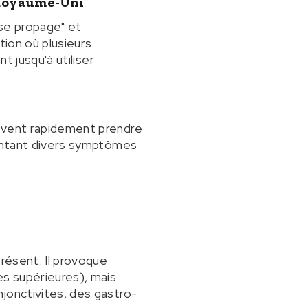
 Royaume-Uni
se propage" et
tion où plusieurs
t jusqu'à utiliser
euvent rapidement prendre
sentant divers symptômes
présent. Il provoque
s supérieures), mais
jonctivites, des gastro-