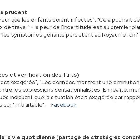
ès prudent
Peur que les enfants soient infectés", "Cela pourrait 
x de travail" - la peur de l'incertitude est au premier pl
lle "les symptômes gênants persistent au Royaume-Uni"
es et vérification des faits)
' est exagérée", "Les données montrent une diminution
ontre les expressions sensationnalistes. En réalité, mê
tiques indiquant que la situation était exagérée par ra
sur "l'intraitable".
Facebook
e la vie quotidienne (partage de stratégies concr