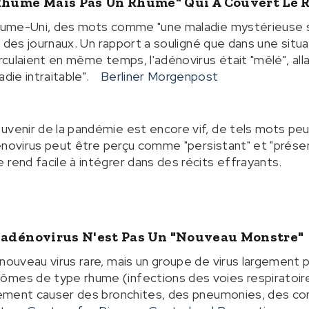
 Rhume Mais Pas Un Rhume" Qui A Couvert Le
oyaume-Uni, des mots comme "une maladie mystérieuse 
une des journaux. Un rapport a souligné que dans une situa
rculaient en même temps, l'adénovirus était "mêlé", allan
adie intraitable".
Berliner Morgenpost
ouvenir de la pandémie est encore vif, de tels mots p
'adénovirus peut être perçu comme "persistant" et "pré
 rend facile à intégrer dans des récits effrayants.
: L'adénovirus N'est Pas Un "nouveau Monstre"
 nouveau virus rare, mais un groupe de virus largement 
ômes de type rhume (infections des voies respiratoire
alement causer des bronchites, des pneumonies, des con