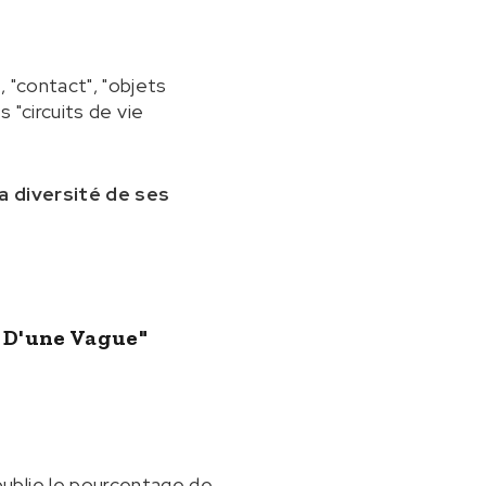
 "contact", "objets
s "circuits de vie
la diversité de ses
e D'une Vague"
ublie le pourcentage de