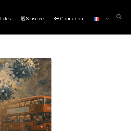
ticles
🗒️ S'inscrire
🔑 Connexion