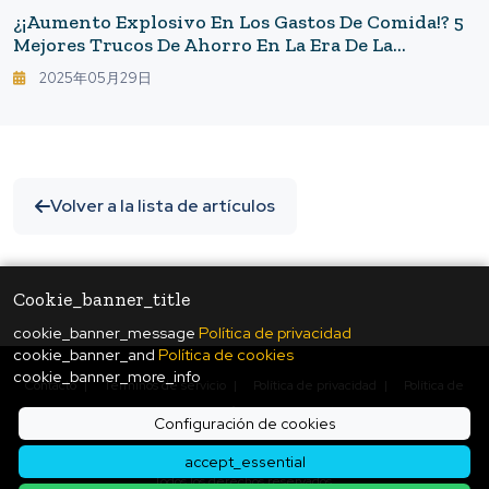
¿¡Aumento Explosivo En Los Gastos De Comida!? 5
Mejores Trucos De Ahorro En La Era De La
Inflación Y La Devaluación Del Yen
2025年05月29日
Volver a la lista de artículos
Cookie_banner_title
cookie_banner_message
Política de privacidad
cookie_banner_and
Política de cookies
cookie_banner_more_info
Contacto
|
Términos de servicio
|
Política de privacidad
|
Política de
cookies
|
Configuración de cookies
Configuración de cookies
© Copyright
2026
ukiyo journal - 日本と世界をつなぐ新しいニュースメディア
accept_essential
Todos los derechos reservados.