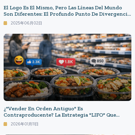
El Logo Es El Mismo, Pero Las Líneas Del Mundo
Son Diferentes: El Profundo Punto De Divergencia
Entre Yoshinoya "Japón Vs. USA".
2025年06月02日
¿"Vender En Orden Antiguo" Es
Contraproducente? La Estrategia "LIFO" Que
Revoluciona El Sentido Común En Las Secciones
2026年01月11日
De Alimentos Preparados