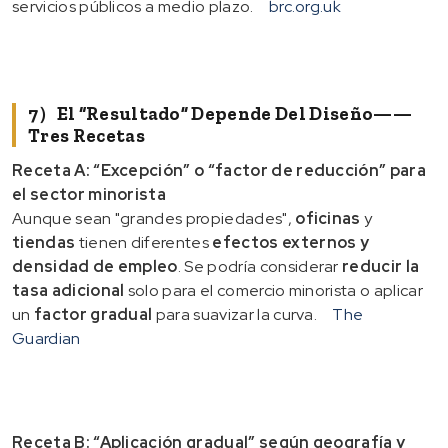
servicios públicos a medio plazo.
brc.org.uk
7）El “resultado” Depende Del Diseño——
Tres Recetas
Receta A: “Excepción” o “factor de reducción” para
el sector minorista
Aunque sean "grandes propiedades",
oficinas
y
tiendas
tienen diferentes
efectos externos y
densidad de empleo
. Se podría considerar
reducir la
tasa adicional
solo para el comercio minorista o aplicar
un
factor gradual
para suavizar la curva.
The
Guardian
Receta B: “Aplicación gradual” según geografía y