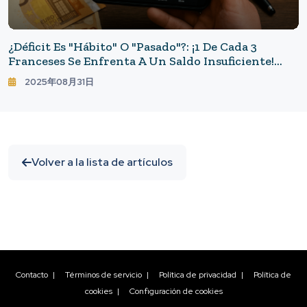
¿Déficit Es "hábito" O "pasado"?: ¡1 De Cada 3
Franceses Se Enfrenta A Un Saldo Insuficiente!
Explorando El Trasfondo
2025年08月31日
Volver a la lista de artículos
Contacto
|
Términos de servicio
|
Política de privacidad
|
Política de
cookies
|
Configuración de cookies