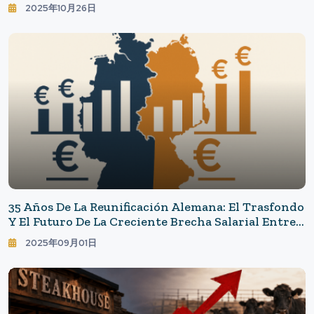
— La Ciudad Que Perdió A Los Turistas Nacionales
2025年10月26日
Y Las Razones Por Las Que No Regresan: Los
Alojamientos Que Los Japoneses Ya No Eligen Y El
Tiempo Libre Que Reconsideran.
35 Años De La Reunificación Alemana: El Trasfondo
Y El Futuro De La Creciente Brecha Salarial Entre
El Este Y El Oeste
2025年09月01日