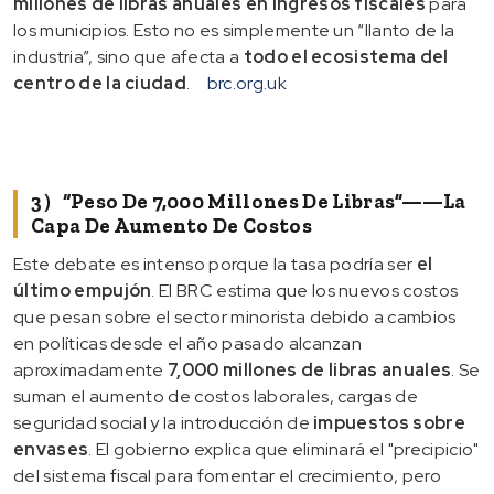
millones de libras anuales en ingresos fiscales
para
los municipios. Esto no es simplemente un “llanto de la
industria”, sino que afecta a
todo el ecosistema del
centro de la ciudad
.
brc.org.uk
3）“Peso De 7,000 Millones De Libras”——La
Capa De Aumento De Costos
Este debate es intenso porque la tasa podría ser
el
último empujón
. El BRC estima que los nuevos costos
que pesan sobre el sector minorista debido a cambios
en políticas desde el año pasado alcanzan
aproximadamente
7,000 millones de libras anuales
. Se
suman el aumento de costos laborales, cargas de
seguridad social y la introducción de
impuestos sobre
envases
. El gobierno explica que eliminará el "precipicio"
del sistema fiscal para fomentar el crecimiento, pero