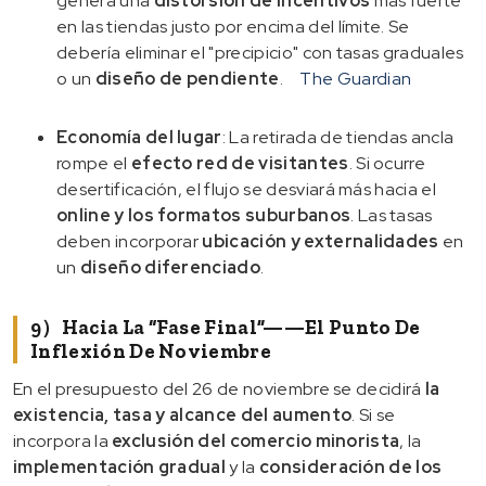
genera una
distorsión de incentivos
más fuerte
en las tiendas justo por encima del límite. Se
debería eliminar el "precipicio" con tasas graduales
o un
diseño de pendiente
.
The Guardian
Economía del lugar
: La retirada de tiendas ancla
rompe el
efecto red de visitantes
. Si ocurre
desertificación, el flujo se desviará más hacia el
online y los formatos suburbanos
. Las tasas
deben incorporar
ubicación y externalidades
en
un
diseño diferenciado
.
9）Hacia La “fase Final”——El Punto De
Inflexión De Noviembre
En el presupuesto del 26 de noviembre se decidirá
la
existencia, tasa y alcance del aumento
. Si se
incorpora la
exclusión del comercio minorista
, la
implementación gradual
y la
consideración de los