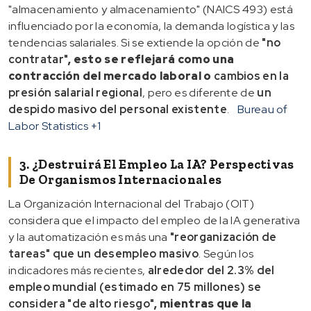
"almacenamiento y almacenamiento" (NAICS 493) está
influenciado por la economía, la demanda logística y las
tendencias salariales. Si se extiende la opción de
"no
contratar"
, esto se reflejará como
una
contracción del mercado laboral
o
cambios en la
presión salarial regional
, pero es diferente de
un
despido masivo del personal existente
.
Bureau of
Labor Statistics
+1
3. ¿Destruirá El Empleo La IA? Perspectivas
De Organismos Internacionales
La Organización Internacional del Trabajo (OIT)
considera que el impacto del empleo de la IA generativa
y la automatización es más una
"reorganización de
tareas" que un desempleo masivo
. Según los
indicadores más recientes,
alrededor del 2.3% del
empleo mundial (estimado en 75 millones) se
considera "de alto riesgo"
, mientras que la