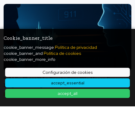
Cookie_banner_title
cookie_banner_message
Política de privacidad
cookie_banner_and
Política de cookies
cookie_banner_more_info
Configuración de cookies
"¿AI En El 911?" La Receta Para "no Hacer Esperar"
accept_essential
Elegida Por Lugares Con Escasez De Personal:
Trabajos Que El Centro 911 Delega A La IA Y
accept_all
2025年08月29日
Trabajos Que No Delega
Volver a la lista de artículos