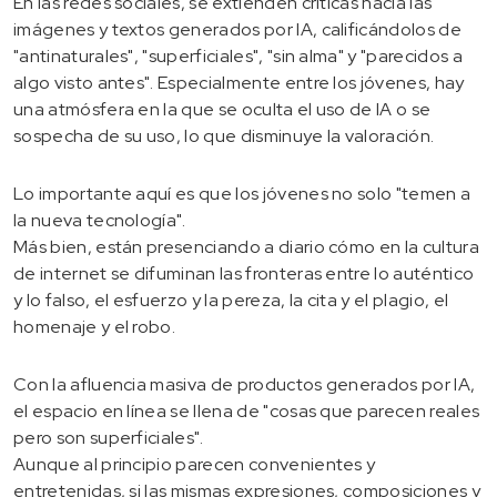
En las redes sociales, se extienden críticas hacia las
imágenes y textos generados por IA, calificándolos de
"antinaturales", "superficiales", "sin alma" y "parecidos a
algo visto antes". Especialmente entre los jóvenes, hay
una atmósfera en la que se oculta el uso de IA o se
sospecha de su uso, lo que disminuye la valoración.
Lo importante aquí es que los jóvenes no solo "temen a
la nueva tecnología".
Más bien, están presenciando a diario cómo en la cultura
de internet se difuminan las fronteras entre lo auténtico
y lo falso, el esfuerzo y la pereza, la cita y el plagio, el
homenaje y el robo.
Con la afluencia masiva de productos generados por IA,
el espacio en línea se llena de "cosas que parecen reales
pero son superficiales".
Aunque al principio parecen convenientes y
entretenidas, si las mismas expresiones, composiciones y