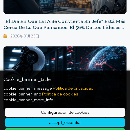
"El Día En Que La IA Se Convierta En Jefe" Está Más
Cerca De Lo Que Pensamos: El 56% De Los Líderes
Empresariales Respondió Que "la Mayor Parte De
2026年01月23日
Su Trabajo Podría Ser Realizado Por IA".
Cookie_banner_title
cookie_banner_message
Política de privacidad
cookie_banner_and
Política de cookies
cookie_banner_more_info
Configuración de cookies
AI Ataca A Hugging Face: Una IA Demasiado
accept_essential
Obediente A Las Órdenes De Un Hacker - La