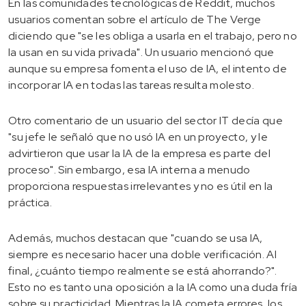
En las comunidades tecnológicas de Reddit, muchos
usuarios comentan sobre el artículo de The Verge
diciendo que "se les obliga a usarla en el trabajo, pero no
la usan en su vida privada". Un usuario mencionó que
aunque su empresa fomenta el uso de IA, el intento de
incorporar IA en todas las tareas resulta molesto.
Otro comentario de un usuario del sector IT decía que
"su jefe le señaló que no usó IA en un proyecto, y le
advirtieron que usar la IA de la empresa es parte del
proceso". Sin embargo, esa IA interna a menudo
proporciona respuestas irrelevantes y no es útil en la
práctica.
Además, muchos destacan que "cuando se usa IA,
siempre es necesario hacer una doble verificación. Al
final, ¿cuánto tiempo realmente se está ahorrando?".
Esto no es tanto una oposición a la IA como una duda fría
sobre su practicidad. Mientras la IA cometa errores, los