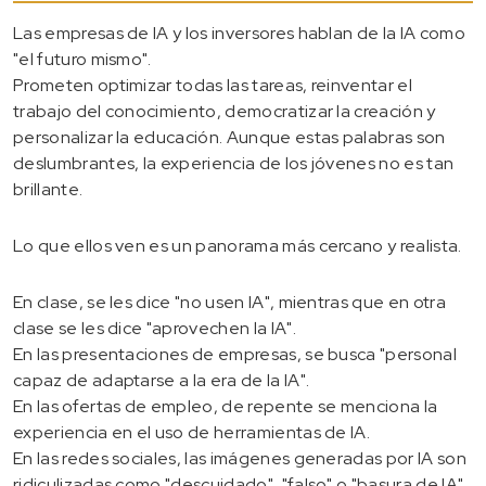
Las empresas de IA y los inversores hablan de la IA como
"el futuro mismo".
Prometen optimizar todas las tareas, reinventar el
trabajo del conocimiento, democratizar la creación y
personalizar la educación. Aunque estas palabras son
deslumbrantes, la experiencia de los jóvenes no es tan
brillante.
Lo que ellos ven es un panorama más cercano y realista.
En clase, se les dice "no usen IA", mientras que en otra
clase se les dice "aprovechen la IA".
En las presentaciones de empresas, se busca "personal
capaz de adaptarse a la era de la IA".
En las ofertas de empleo, de repente se menciona la
experiencia en el uso de herramientas de IA.
En las redes sociales, las imágenes generadas por IA son
ridiculizadas como "descuidado", "falso" o "basura de IA".