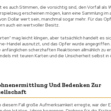
 es auch Stimmen, die vorsichtig sind, den Vorfall als 
rspielzeug erscheinen mögen, kann eine Sammlung im a
n Dollar wert sein, manchmal sogar mehr. Für das Opfe
rn auch ein wertvoller Besitz.
en“ mag leicht klingen, aber tatsächlich handelt es s
ine-Handel ausnutzt, und das Opfer wurde angegriffen. 
 anfänglichen scherzhaften Reaktionen allmählich zu e
dels mit teuren Karten und die Unsicherheit selbst in
ohnenermittlung Und Bedenken Zur
ellschaft
in diesem Fall große Aufmerksamkeit erregte, war der 
 in den letzten Jahren begonnen, Drohnen für die Erstr