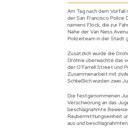
Am Tag nach dem Vorfall n
der San Francisco Police 
namens Flock, die zur Fa
Nähe der Van Ness Avenue
Polizeiteam in der Stadt g
Zusätzlich wurde die Droh
Drohne überwachte das ve
der O'Farrell Street und P
Zusammenarbeit mit zivil
Schließlich wurden zwei 
Die festgenommenen Juge
Verschwörung an das Juge
beschlagnahmte Beweise, 
Raubermittlungseinheit u
aus und beschlagnahmten