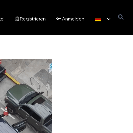
kel
🗒️ Registrieren
🔑 Anmelden