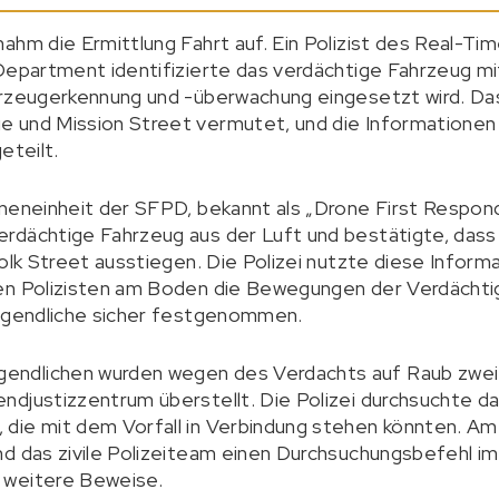
ahm die Ermittlung Fahrt auf. Ein Polizist des Real-Ti
Department identifizierte das verdächtige Fahrzeug mi
hrzeugerkennung und -überwachung eingesetzt wird. Da
 und Mission Street vermutet, und die Informationen 
eteilt.
neneinheit der SFPD, bekannt als „Drone First Respond
rdächtige Fahrzeug aus der Luft und bestätigte, dass 
olk Street ausstiegen. Die Polizei nutzte diese Inform
en Polizisten am Boden die Bewegungen der Verdächti
Jugendliche sicher festgenommen.
ndlichen wurden wegen des Verdachts auf Raub zwei
ndjustizzentrum überstellt. Die Polizei durchsuchte d
die mit dem Vorfall in Verbindung stehen könnten. Am 
nd das zivile Polizeiteam einen Durchsuchungsbefehl i
 weitere Beweise.