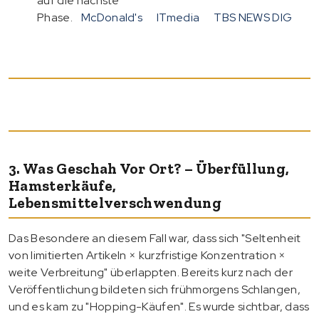
auf die nächste
Phase.
McDonald's
ITmedia
TBS NEWS DIG
3. Was Geschah Vor Ort? – Überfüllung,
Hamsterkäufe,
Lebensmittelverschwendung
Das Besondere an diesem Fall war, dass sich "Seltenheit
von limitierten Artikeln × kurzfristige Konzentration ×
weite Verbreitung" überlappten. Bereits kurz nach der
Veröffentlichung bildeten sich frühmorgens Schlangen,
und es kam zu "Hopping-Käufen". Es wurde sichtbar, dass