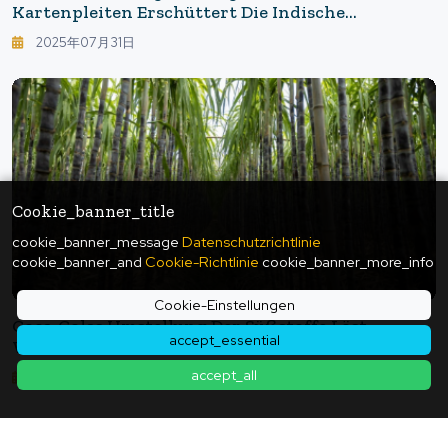
Kartenpleiten Erschüttert Die Indische
Wirtschaft
2025年07月31日
Cookie_banner_title
cookie_banner_message
Datenschutzrichtlinie
cookie_banner_and
Cookie-Richtlinie
cookie_banner_more_info
Cookie-Einstellungen
Coca-Colas Umstellung Der Süßstoffe Löst
accept_essential
Weltweite Wellen Aus - Die Wahrheit Über Den
Wiederauflebenden "Süßstoffkrieg" Durch
accept_all
2025年07月19日
Trumps Äußerungen