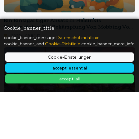
Ein Einzigartiger Ansatz In Helsinkis
Kindergärten Zur Bekämpfung Von Mobbing Von
Cookie_banner_title
Klein Auf: 13 Verhaltensrichtlinien Verändern Die
2025年08月11日
cookie_banner_message
Datenschutzrichtlinie
Kinderbetreuung In Helsinki
cookie_banner_and
Cookie-Richtlinie
cookie_banner_more_info
Cookie-Einstellungen
accept_essential
accept_all
„Kyoto Ist Ausgebucht, Die Provinz Hat Freie
Zimmer“ — Städte Ohne Inländische Gäste Und
Der Grund Für Deren Ausbleiben: Unterkünfte,