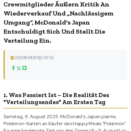
Crewmitglieder Äußern Kritik An
Wiederverkauf Und „nachlässigem
Umgang“, McDonald's Japan
Entschuldigt Sich Und Stellt Die
Verteilung Ein.
2025年08月11日 00:52
1. Was Passiert Ist – Die Realität Des
"Verteilungsendes" Am Ersten Tag
Samstag, 9. August 2025. McDonald's Japan plante,
Pokémon-Karten an Käufer des Happy Meals "Pokémon"
für eine begrenzte Zeit von drei Tagen (9.–11. August) zu