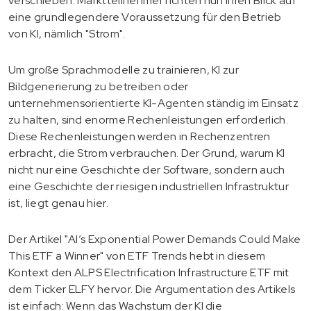
verschieben. Marktteilnehmer richten nun ihren Blick auf
eine grundlegendere Voraussetzung für den Betrieb
von KI, nämlich "Strom".
Um große Sprachmodelle zu trainieren, KI zur
Bildgenerierung zu betreiben oder
unternehmensorientierte KI-Agenten ständig im Einsatz
zu halten, sind enorme Rechenleistungen erforderlich.
Diese Rechenleistungen werden in Rechenzentren
erbracht, die Strom verbrauchen. Der Grund, warum KI
nicht nur eine Geschichte der Software, sondern auch
eine Geschichte der riesigen industriellen Infrastruktur
ist, liegt genau hier.
Der Artikel "AI’s Exponential Power Demands Could Make
This ETF a Winner" von ETF Trends hebt in diesem
Kontext den ALPS Electrification Infrastructure ETF mit
dem Ticker ELFY hervor. Die Argumentation des Artikels
ist einfach: Wenn das Wachstum der KI die