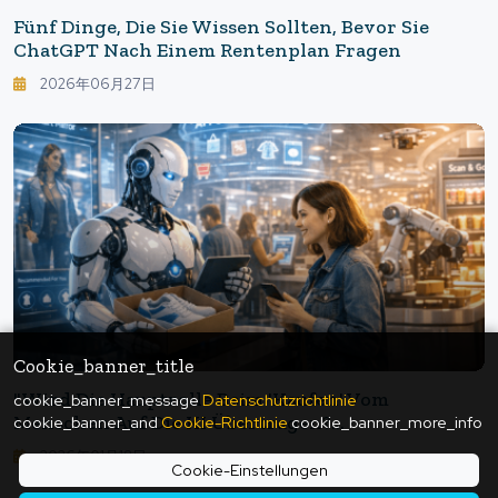
Fünf Dinge, Die Sie Wissen Sollten, Bevor Sie
ChatGPT Nach Einem Rentenplan Fragen
2026年06月27日
Cookie_banner_title
"Wird Die Hauptrolle Beim 'Kaufen' Vom
cookie_banner_message
Datenschutzrichtlinie
Menschen Auf Die KI Übertragen?
cookie_banner_and
Cookie-Richtlinie
cookie_banner_more_info
Agentenbasierter Handel Beschleunigt Sich Auf
2026年01月18日
Dem Einzelhandelsfestival"
Cookie-Einstellungen