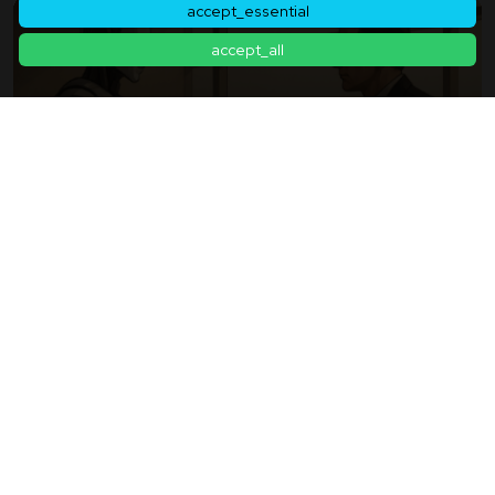
accept_essential
accept_all
„Der Schock Der Aussage Des CEO: ‚Die Hälfte Der
Arbeitsplätze Wird Durch KI Verloren Gehen‘“ –
Der Tag, An Dem Die Zukunft Der Arbeit Begann,
2025年07月05日
Sich Zu Verändern.