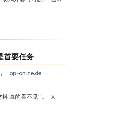
是首要任务
料
。
op-online.de
料‘真的看不见’”。
X