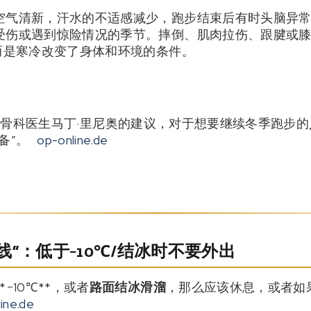
空气清新，汗水的不适感减少，跑步结束后有时头脑异
受伤或遇到惊险情况的季节。摔倒、肌肉拉伤、跟腱或
而是寒冷改变了身体和环境的条件。
de介绍的骨科医生马丁·里尼奥的建议，对于想要继续冬季跑
备”。
op-online.de
”：低于−10℃/结冰时不要外出
−10℃**，或者
路面结冰滑溜
，那么应该休息，或者如
ine.de