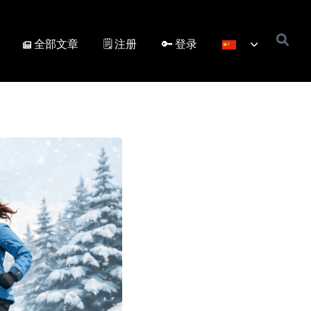
全部文章
🗒️ 注册
🔑 登录