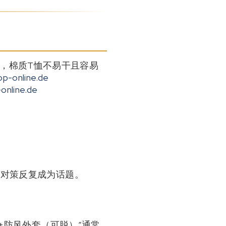
，棉质T恤不易干且容易
op-online.de
online.de
寒对策反复成为话题。
+防风外套（可脱）”通常