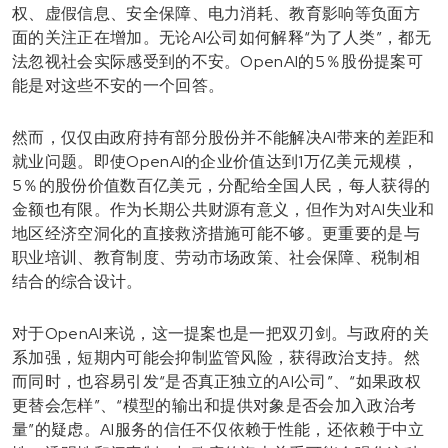
权、虚假信息、安全保障、电力消耗、教育影响等负面方
面的关注正在增加。无论AI公司如何解释“为了人类”，都无
法忽视社会实际感受到的不安。OpenAI的5％股份提案可
能是对这些不安的一个回答。
然而，仅仅由政府持有部分股份并不能解决AI带来的差距和
就业问题。即使OpenAI的企业价值达到1万亿美元规模，
5％的股份价值数百亿美元，分配给全国人民，每人获得的
金额也有限。作为长期公共财源有意义，但作为对AI失业和
地区经济空洞化的直接救济措施可能不够。更重要的是与
职业培训、教育制度、劳动市场政策、社会保障、税制相
结合的综合设计。
对于OpenAI来说，这一提案也是一把双刃剑。与政府的关
系加强，短期内可能会抑制监管风险，获得政治支持。然
而同时，也容易引发“是否真正独立的AI公司”、“如果政权
更替会怎样”、“模型的输出和提供对象是否会加入政治考
量”的疑虑。AI服务的信任不仅依赖于性能，还依赖于中立