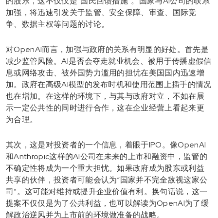
的股东，这不仅仅是“国民回馈措施”。国家与AI公司的联系
加强，将迅速引发关于监管、安全保障、审查、国际竞
争、数据主权等问题的讨论。
对OpenAI而言，加强与政府的关系有明显的好处。首先是
减少监管风险。AI是否会夺走就业机会、被用于传播虚假信
息或网络攻击、被外国势力滥用的担忧在美国国内迅速增
加。政府在高级AI模型的发布时机和使用范围上插手的情况
也在增加。在这样的环境下，与其与政府对立，不如在展
示一定公共性的同时进行合作，这在企业经营上看起来更
为合理。
其次，这是对投资者的一个信息，着眼于IPO。像OpenAI
和Anthropic这样的AI公司在未来的上市和融资中，监管的
不确定性将成为一个重大担忧。如果政府成为股东或利益
共享的伙伴，投资者可能会认为“国家并不完全敌视这家公
司”。这可能对维持或提升企业价值有利。换句话说，这一
提案不仅仅是为了公共利益，也可以解读为OpenAI为了缓
解政治逆风并为上市前的环境做准备的战略。