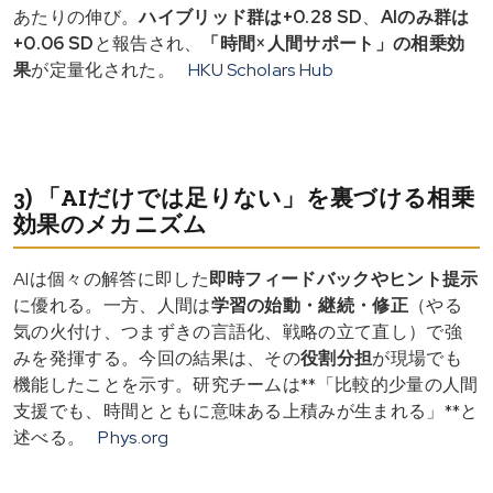
あたりの伸び。
ハイブリッド群は+0.28 SD
、
AIのみ群は
+0.06 SD
と報告され、
「時間×人間サポート」の相乗効
果
が定量化された。
HKU Scholars Hub
3) 「AIだけでは足りない」を裏づける相乗
効果のメカニズム
AIは個々の解答に即した
即時フィードバックやヒント提示
に優れる。一方、人間は
学習の始動・継続・修正
（やる
気の火付け、つまずきの言語化、戦略の立て直し）で強
みを発揮する。今回の結果は、その
役割分担
が現場でも
機能したことを示す。研究チームは**「比較的少量の人間
支援でも、時間とともに意味ある上積みが生まれる」**と
述べる。
Phys.org