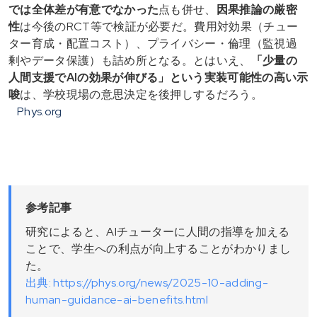
では
全体差が有意でなかった
点も併せ、
因果推論の厳密
性
は今後のRCT等で検証が必要だ。費用対効果（チュー
ター育成・配置コスト）、プライバシー・倫理（監視過
剰やデータ保護）も詰め所となる。とはいえ、
「少量の
人間支援でAIの効果が伸びる」
という
実装可能性の高い示
唆
は、学校現場の意思決定を後押しするだろう。
Phys.org
参考記事
研究によると、AIチューターに人間の指導を加える
ことで、学生への利点が向上することがわかりまし
た。
出典: https://phys.org/news/2025-10-adding-
human-guidance-ai-benefits.html