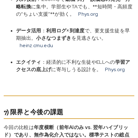
略転換
に集中。学部生やTAでも、**短時間・高頻度
の“ちょい支援”**が効く。
Phys.org
データ活用
：
利用ログ×到達度
で、要支援生徒を早
期抽出。
小さなつまずき
を見逃さない。
heinz.cmu.edu
エクイティ
：経済的に不利な生徒やELLへの
学習ア
クセスの底上げ
に寄与しうる設計を。
Phys.org
7) 限界と今後の課題
今回の比較は
年度横断（前年AIのみ vs. 翌年ハイブリッ
ド）
であり、
無作為化介入ではない
。標準テストの総点