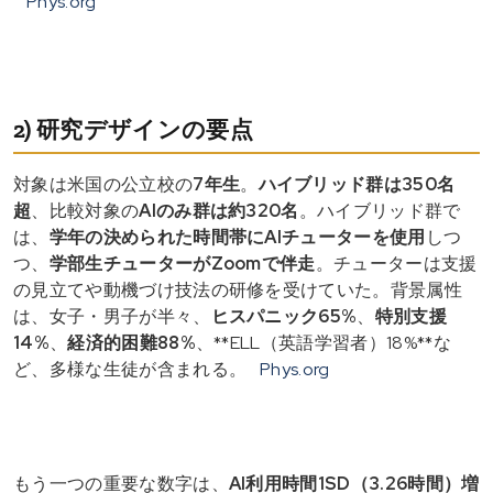
Phys.org
2) 研究デザインの要点
対象は米国の公立校の
7年生
。
ハイブリッド群は350名
超
、比較対象の
AIのみ群は約320名
。ハイブリッド群で
は、
学年の決められた時間帯にAIチューターを使用
しつ
つ、
学部生チューターがZoomで伴走
。チューターは支援
の見立てや動機づけ技法の研修を受けていた。背景属性
は、女子・男子が半々、
ヒスパニック65%
、
特別支援
14%
、
経済的困難88%
、**ELL（英語学習者）18%**な
ど、多様な生徒が含まれる。
Phys.org
もう一つの重要な数字は、
AI利用時間1SD（3.26時間）増