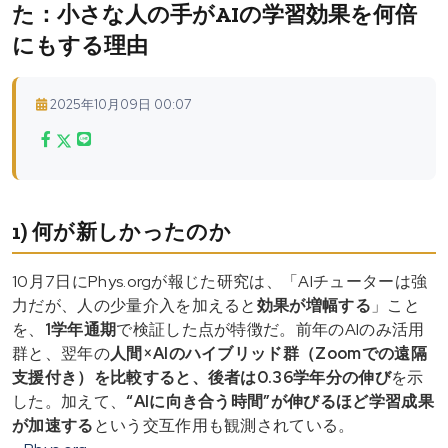
た：小さな人の手がAIの学習効果を何倍
にもする理由
2025年10月09日 00:07
1) 何が新しかったのか
10月7日にPhys.orgが報じた研究は、「AIチューターは強
力だが、人の少量介入を加えると
効果が増幅する
」こと
を、
1学年通期
で検証した点が特徴だ。前年のAIのみ活用
群と、翌年の
人間×AIのハイブリッド群（Zoomでの遠隔
支援付き）
を比較すると、後者は
0.36学年分の伸び
を示
した。加えて、
“AIに向き合う時間”が伸びるほど学習成果
が加速する
という交互作用も観測されている。