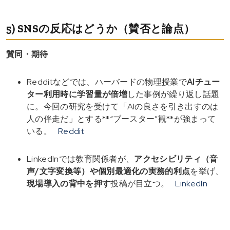
5) SNSの反応はどうか（賛否と論点）
賛同・期待
Redditなどでは、ハーバードの物理授業で
AIチュー
ター利用時に学習量が倍増
した事例が繰り返し話題
に。今回の研究を受けて「AIの良さを引き出すのは
人の伴走だ」とする**“ブースター”観**が強まって
いる。
Reddit
LinkedInでは教育関係者が、
アクセシビリティ（音
声/文字変換等）や個別最適化の実務的利点
を挙げ、
現場導入の背中を押す
投稿が目立つ。
LinkedIn