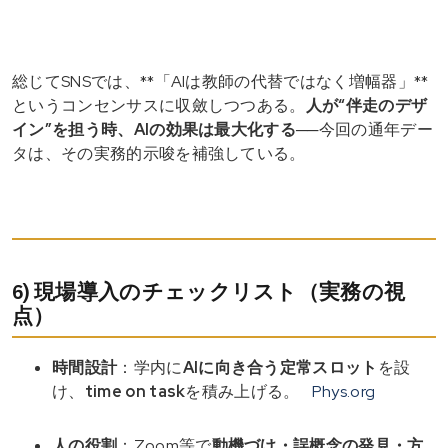
総じてSNSでは、**「AIは教師の代替ではなく増幅器」**
というコンセンサスに収斂しつつある。
人が“伴走のデザ
イン”を担う時、AIの効果は最大化する
──今回の通年デー
タは、その実務的示唆を補強している。
6) 現場導入のチェックリスト（実務の視
点）
時間設計
：学内に
AIに向き合う定常スロット
を設
け、
time on task
を積み上げる。
Phys.org
人の役割
：Zoom等で
動機づけ・誤概念の発見・方