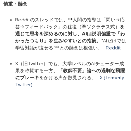
慎重・懸念
Redditのスレッドでは、**人間の指導は「問い→応
答→フィードバック」の往復（準ソクラテス式）
を
通じて思考を深めるのに対し、
AIは説明偏重で「わ
かったつもり」を生みやすい
との指摘。
“AIだけでは
学習対話が痩せる”**との懸念は根強い。
Reddit
X（旧Twitter）でも、大学レベルのAIチューター成
果を称賛する一方、
「教師不要」論への過剰な飛躍
にブレーキ
をかける声が散見される。
X (formerly
Twitter)