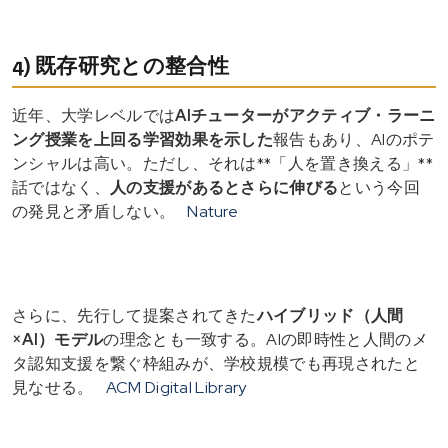
4) 既存研究との整合性
近年、大学レベルでは
AIチューターがアクティブ・ラーニ
ング授業を上回る学習効果を示した
報告もあり、AIのポテ
ンシャルは高い。ただし、それは**「人を置き換える」**
話ではなく、
人の支援があるとさらに伸びる
という今回
の発見と矛盾しない。
Nature
さらに、先行して提案されてきた
ハイブリッド（人間
×AI）モデル
の理念とも一致する。AIの即時性と人間のメ
タ認知支援を繋ぐ枠組みが、学校規模でも再現されたと
見なせる。
ACM Digital Library