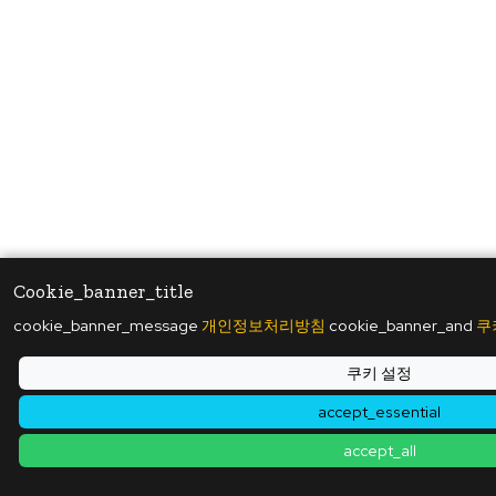
Cookie_banner_title
cookie_banner_message
개인정보처리방침
cookie_banner_and
쿠
쿠키 설정
accept_essential
accept_all