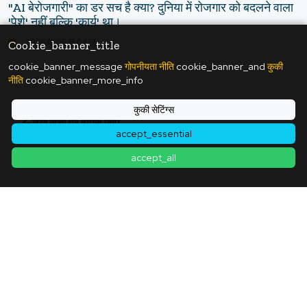
"AI बेरोजगारी" का डर सच है क्या? दुनिया में रोजगार को बदलने वाला
'पेशे' नहीं बल्कि 'कार्य' था।
2026年05月04日
Cookie_banner_title
cookie_banner_message
गोपनीयता नीति
cookie_banner_and
कुकी
नीति
cookie_banner_more_info
कुकी सेटिंग्स
लेख सूची पर वापस जाएं
accept_essential
accept_all
contact
|
सेवा की शर्तें
|
गोपनीयता नीति
|
कुकी नीति
|
कुकी सेटिंग्स
© Copyright
2026
ukiyo journal - 日本と世界をつなぐ新しいニュースメディア
सभी अधिकार सुरक्षित।