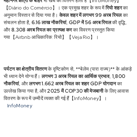
महानगर क्षेत्रों के बाहर
भी खर्च का वितरण होता है【InfoMoney】
【Diário do Comércio】। एक प्रमुख शहर के रूप में
रियो शहर
का
अनुमान विस्तार से दिया गया है।
केवल शहर में लगभग 99 अरब रियल
का
संचलन होता है,
6.16 लाख नौकरियां
,
GDP में 56 अरब रियल
की वृद्धि,
और
8.308 अरब रियल का प्रत्यक्ष कर
का विवरण प्रस्तुत किया
गया【Airbnb आधिकारिक: रियो】【Veja Rio】।
पर्यटन का क्षेत्रीय वितरण
के दृष्टिकोण से, **बेलेम (पारा राज्य)** के आंकड़े
भी ध्यान देने योग्य हैं।
लगभग 3 अरब रियल का आर्थिक प्रभाव
,
1,800
नौकरियां
, और
लगभग 1.662 अरब रियल का शहर GDP योगदान
का
उल्लेख किया गया है, और
2025 में COP30 की मेजबानी
के लिए आवास
वितरण के रूप में उम्मीदें व्यक्त की गई हैं【InfoMoney】।
InfoMoney