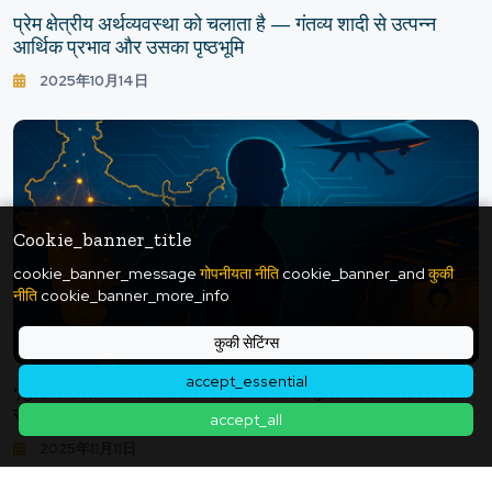
प्रेम क्षेत्रीय अर्थव्यवस्था को चलाता है — गंतव्य शादी से उत्पन्न
आर्थिक प्रभाव और उसका पृष्ठभूमि
2025年10月14日
Cookie_banner_title
cookie_banner_message
गोपनीयता नीति
cookie_banner_and
कुकी
नीति
cookie_banner_more_info
कुकी सेटिंग्स
accept_essential
73% कम लागत की विनाशकारी शक्ति: भारत द्वारा निर्मित "मानवाकार
रोबोट" युग - भारत "डीप टेक" 3 ट्रिलियन येन का झटका
accept_all
2025年11月11日