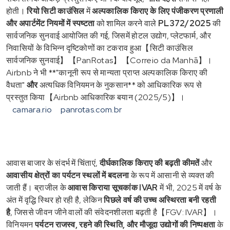
होती।
रियो सिटी काउंसिल
में
अल्पकालिक किराए के लिए पंजीकरण प्रणाली
और अपार्टमेंट नियमों में स्पष्टता
को शामिल करने वाले
PL372/2025
की
सार्वजनिक सुनवाई आयोजित की गई, जिसमें होटल उद्योग, प्लेटफार्म, और
निवासियों के विभिन्न दृष्टिकोणों का टकराव हुआ【सिटी काउंसिल
सार्वजनिक सुनवाई】【PanRotas】【Correio da Manhã】।
Airbnb ने भी **"कानूनी रूप से मान्यता प्राप्त अल्पकालिक किराए की
वैधता"
और
अत्यधिक विनियमन के नुकसान** को आधिकारिक रूप से
प्रस्तुत किया【Airbnb आधिकारिक बयान (2025/5)】।
camara.rio
panrotas.com.br
आवास बाजार के संदर्भ में चिंताएं,
दीर्घकालिक किराए की बढ़ती कीमतें
और
आवासीय क्षेत्रों का पर्यटन स्थलों में बदलना
के रूप में आसानी से व्यक्त की
जाती हैं। ब्राजील के
आवास किराया सूचकांक IVAR
में भी, 2025 में वर्ष के
अंत में वृद्धि स्थिर हो रही है, लेकिन
पिछले वर्ष की उच्च अस्थिरता बनी रहती
है
, जिससे जीवन जीने वालों की संवेदनशीलता बढ़ती है【FGV: IVAR】।
विनियमन
पर्यटन राजस्व, रहने की स्थिति, और मौजूदा उद्योगों की निष्पक्षता
के