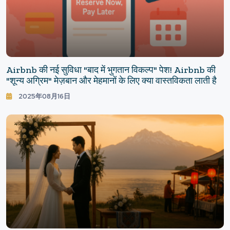
Airbnb की नई सुविधा "बाद में भुगतान विकल्प" पेश! Airbnb की
"शून्य अग्रिम" मेज़बान और मेहमानों के लिए क्या वास्तविकता लाती है
2025年08月16日