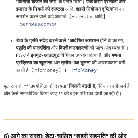
"
किराया बाजार की तंगी
" के प्रति चिंता।
पंजीकरण प्रणाली और
इमारत के नियमों की स्पष्टता
आदि,
शहरी नियोजन दृष्टिकोण
का
समर्थन करने वाले कई आवाजें【PanRotas आदि】।
panrotas.com.br
डेटा के प्रति संदेह करने वाले
: "
आदेशित अध्ययन
होने के कारण,
पद्धति की पारदर्शिता
और
विपरीत उदाहरणों
की जांच आवश्यक है"।
FGV ने
इनपुट-आउटपुट विधि
का उपयोग किया है, और
गणना
प्रक्रिया का खुलासा
और
तृतीय-पक्ष तुलना
की आवश्यकता बनी
रहती है【InfoMoney】।
InfoMoney
मूल रूप से, **"उपयोगिता की दृश्यता"
जितनी बढ़ती है,
"कितना स्वीकार्य है
और कैसे समायोजित किया जाए"** की बहस परिपक्व होती जा रही है।
6) आगे का रास्ता: डेटा-चालित "शहरी सहमति" की ओर