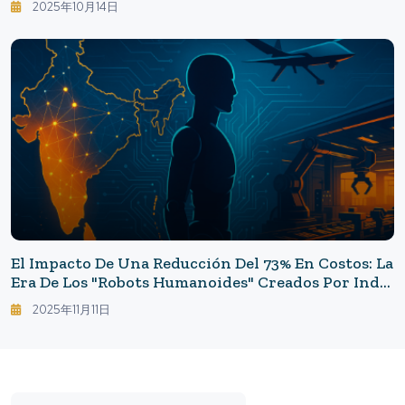
2025年10月14日
El Impacto De Una Reducción Del 73% En Costos: La
Era De Los "robots Humanoides" Creados Por India
- El Impacto De 3 Billones De Yenes De La "deep
2025年11月11日
Tech" En India