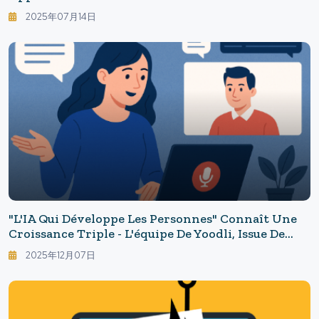
Technologie Des Mariages Qui Transforme La
2025年07月14日
Préparation Des Cérémonies.
"L'IA Qui Développe Les Personnes" Connaît Une
Croissance Triple - L'équipe De Yoodli, Issue De
Google, Dépasse Une Valorisation De 300 Millions
2025年12月07日
De Dollars : L'IA Qui Ne Remplace Pas Transforme
La Formation En Entreprise.