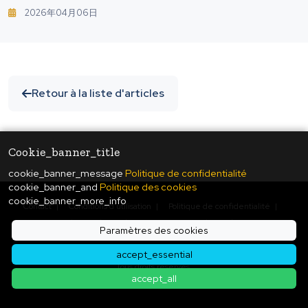
Réalisant Un Chiffre D'affaires Annuel De 100
2026年04月06日
Millions De Yens.
Retour à la liste d'articles
Cookie_banner_title
cookie_banner_message
Politique de confidentialité
cookie_banner_and
Politique des cookies
cookie_banner_more_info
Contact
|
Conditions d'utilisation
|
Politique de confidentialité
|
Politique des cookies
|
Paramètres des cookies
Paramètres des cookies
© Copyright
2026
ukiyo journal - 日本と世界をつなぐ新しいニュースメディア
accept_essential
Tous droits réservés.
accept_all