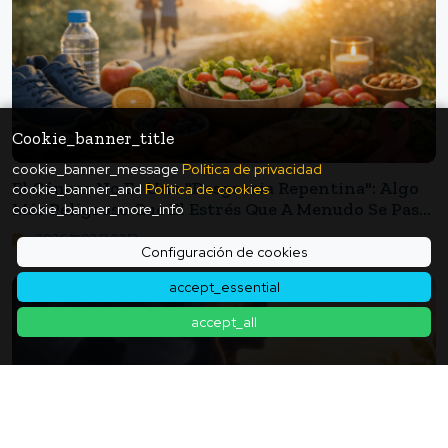
Cookie_banner_title
cookie_banner_message
Política de privacidad
El Cáncer No Es Una "desgracia Repentina": Algo
cookie_banner_and
Política de cookies
Más Peligroso Que El Estrés Que A Menudo Se Pasa
cookie_banner_more_info
Por Alto: Prioridades Para La Prevención Del
2026年02月02日
Cáncer.
Configuración de cookies
accept_essential
accept_all