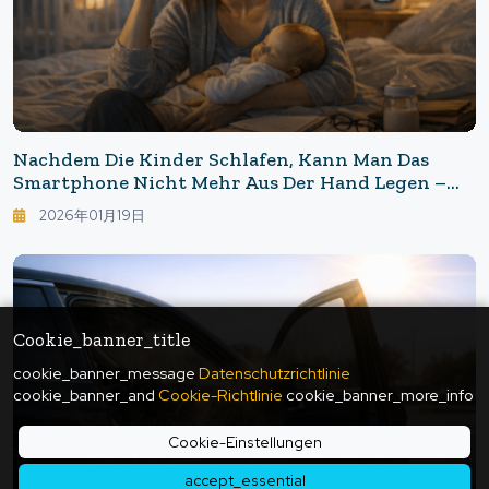
Nachdem Die Kinder Schlafen, Kann Man Das
Smartphone Nicht Mehr Aus Der Hand Legen –
Spät Ins Bett Zu Gehen Ist Keine Faulheit. Sieben
2026年01月19日
Tipps, Um Die „Schlafmangel-Spirale“ Der Eltern
Zu Durchbrechen.
Cookie_banner_title
cookie_banner_message
Datenschutzrichtlinie
cookie_banner_and
Cookie-Richtlinie
cookie_banner_more_info
Cookie-Einstellungen
accept_essential