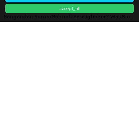
accept_all
Wird Der Innenraum Eines Autos Unter Der
Sengenden Sonne Schnell Erträglicher? Was Sie
Wissen Sollten, Bevor Sie Die Angesagte "Tür-
2026年04月06日
Pata-Pata-Kühltechnik" Ausprobieren.
Rückenschmerzen Lassen Sich Nicht Durch Eine
"richtige Haltung" Verhindern? Etwa 90 % Der
Rückenschmerzen Sind Unklaren Ursprungs,
2026年07月13日
Dennoch Gibt Es Maßnahmen Zur Verbesserung.