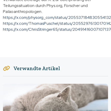
Teilungssituation durch Phys.org, Forscher und
Paläoanthropologen.
https://x.com/physorg_com/status/20553718483055413
https://x.com/ThomasPuschel/status/2055297613017014
https://x.com/ChrisStringer65/status/2049141600710713
Verwandte Artikel