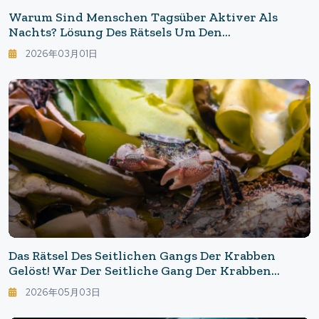
Warum Sind Menschen Tagsüber Aktiver Als
Nachts? Lösung Des Rätsels Um Den
Lebensrhythmus: Die "robuste Zell-Uhr", Die Den
2026年03月01日
Tagaktiven Lebensstil Des Menschen Unterstützt
Das Rätsel Des Seitlichen Gangs Der Krabben
Gelöst! War Der Seitliche Gang Der Krabben
Tatsächlich Eine Einmalige Erfindung? Die
2026年05月03日
Universität Nagasaki Und Andere Institutionen
Kommen Dem Ursprung Der Evolution Auf Die