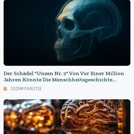
Spur.
Der Schädel "Unzen Nr. 2" Von Vor Einer Million
Jahren Könnte Die Menschheitsgeschichte
Umschreiben — Führt Der Ursprung Auf Asien
2025年09月27日
Zurück?