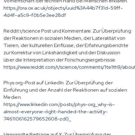
Vorherrschaft der rechten Hand bei Menschen erklären.
https://ora.ox.ac.uk/objects/uuid%3A44b7f31d-59ff-
4d4f-a5c9-f0b5e3ee28df
Reddit r/science Post und Kommentare. Zur Überprüfung
der Reaktionen in sozialen Medien, der Lateralität von
Tieren, der kulturellen Einflüsse, der Erfahrungsberichte
zur Korrektur von Linkshändigkeit und der Diskussion
über die Interpretation der Forschungsergebnisse.
https://www.reddit.com/r/science/comments/1te1th9/abo
Phys.org-Post auf LinkedIn. Zur Überprüfung der
Einführung und der Anzahl der Reaktionen auf sozialen
Medien.
https://www.linkedin.com/posts/phys-org_why-is-
almost-everyone-right-handed-the-activity-
7461106162579652608-zd0_
Verwandte Beiträge auf X. Zur Überprüfung der