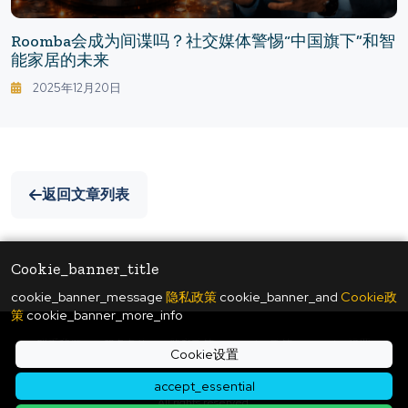
Roomba会成为间谍吗？社交媒体警惕“中国旗下”和智
能家居的未来
2025年12月20日
返回文章列表
Cookie_banner_title
cookie_banner_message
隐私政策
cookie_banner_and
Cookie政
策
cookie_banner_more_info
联系我们
|
服务条款
|
隐私政策
|
Cookie政策
|
Cookie设置
Cookie设置
© Copyright
2026
ukiyo journal - 日本と世界をつなぐ新しいニュースメディア
accept_essential
All rights reserved.