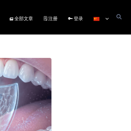
全部文章
🗒️ 注册
🔑 登录