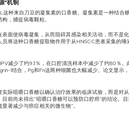
源”机制
IL这种来自刀豆的凝集素的口香糖。凝集素是一种结合糖
结构，捕捉病毒颗粒。
在表面使病毒凝集，从而阻碍其感染相关活动，而不是
人员将这种口香糖提取物作用于从HNSCC患者采集的唾
PV减少了约93％，在口腔清洗样本中减少了约80％。此
egrin-1结合，Pg和Fn这两种细菌也大幅减少。论文显
者实际咀嚼口香糖以确认治疗效果的临床试验，而是对
，目前尚未得出“咀嚼口香糖可以预防口腔癌”的结论。目
能显著减少与癌症相关的微生物”。