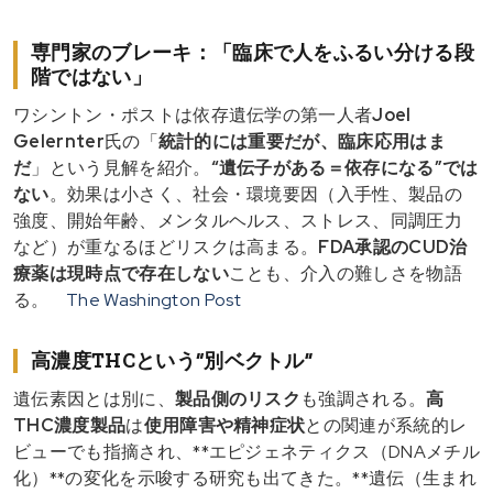
専門家のブレーキ：「臨床で人をふるい分ける段
階ではない」
ワシントン・ポストは依存遺伝学の第一人者
Joel
Gelernter
氏の「
統計的には重要だが、臨床応用はま
だ
」という見解を紹介。
“遺伝子がある＝依存になる”では
ない
。効果は小さく、社会・環境要因（入手性、製品の
強度、開始年齢、メンタルヘルス、ストレス、同調圧力
など）が重なるほどリスクは高まる。
FDA承認のCUD治
療薬は現時点で存在しない
ことも、介入の難しさを物語
る。
The Washington Post
高濃度THCという“別ベクトル”
遺伝素因とは別に、
製品側のリスク
も強調される。
高
THC濃度製品
は
使用障害や精神症状
との関連が系統的レ
ビューでも指摘され、**エピジェネティクス（DNAメチル
化）**の変化を示唆する研究も出てきた。**遺伝（生まれ