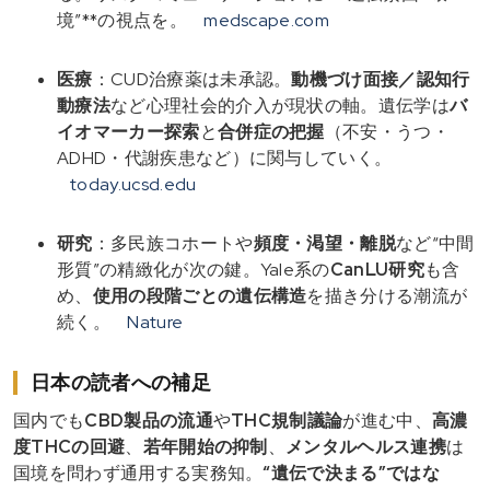
境”**の視点を。
medscape.com
医療
：CUD治療薬は未承認。
動機づけ面接／認知行
動療法
など心理社会的介入が現状の軸。遺伝学は
バ
イオマーカー探索
と
合併症の把握
（不安・うつ・
ADHD・代謝疾患など）に関与していく。
today.ucsd.edu
研究
：多民族コホートや
頻度・渇望・離脱
など“中間
形質”の精緻化が次の鍵。Yale系の
CanLU研究
も含
め、
使用の段階ごとの遺伝構造
を描き分ける潮流が
続く。
Nature
日本の読者への補足
国内でも
CBD製品の流通
や
THC規制議論
が進む中、
高濃
度THCの回避
、
若年開始の抑制
、
メンタルヘルス連携
は
国境を問わず通用する実務知。
“遺伝で決まる”ではな