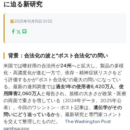
に迫る新研究
2025年10月15日 01:02
背景：合法化の波と“ポスト合法化”の問い
米国では嗜好用の合法州が
24州
へと拡大し、製品の多様
化・高濃度化が進む一方で、依存・精神症状リスクをど
う評価するかが“ポスト合法化”の最大の問いになってい
る。最新の連邦調査では
過去1年の使用者6,420万人
、
使
用障害2,060万人
と報告され、規模の大きさが政策・医療
の両面で重さを増している（2024年データ、2025年公
表）。今回のワシントン・ポスト記事は、
遺伝学がその
問いにどう迫っているか
を、最新研究と専門家コメント
を交えて整理したものだ。
The Washington Post
samhsa.gov