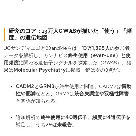
研究のコア：13万人GWASが描いた「使う」「頻
度」の遺伝地図
UCサンディエゴと23andMeらは、
13万1,895人
の参加者
データを解析し、カンナビス
終生使用（ever-use）
と
使
用頻度
に関わる遺伝子シグナルを探索した（GWAS）。結
果は
Molecular Psychiatry
に掲載。鍵は次の3点だ。
CADM2
と
GRM3
が終生使用に関連。CADM2は
衝動
性や肥満
などと、GRM3は
統合失調症や双極性障害
と関係が知られる。
追加解析で
終生使用に40遺伝子、頻度に4遺伝子
を
補足し、うち
29は未報告
。