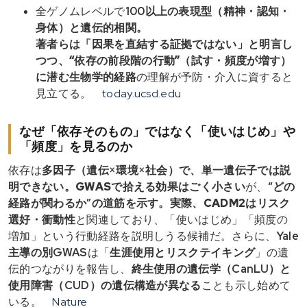
全ゲノムレベルで
100以上の表現型（精神・認知・
身体）
と遺伝的相関。
著者らは「
因果を直結する証拠ではない
」と明言し
つつ、“
依存の前段階の行動
”（試す・頻度が増す）
に潜む
生物学的経路
の理解が予防・介入に資すると
見立てる。
today.ucsd.edu
なぜ「依存そのもの」ではなく「使いはじめ」や
「頻度」を見るのか
依存は
多因子（遺伝×環境×社会）
で、単一遺伝子では説
明できない。GWASで拾える効果は
ごく小さい
が、
“どの
経路が関わるか”
の道筋を示す。実際、
CADM2
は
リスク
選好・衝動性
と関連しており、「使いはじめ」「頻度の
増加」という行動経路を説明しうる候補だ。さらに、
Yale
主導の別GWAS
は「
生涯使用とリスクテイキング
」の遺
伝的つながりを報告し、
終生使用の遺伝学（CanLU）
と
使用障害（CUD）
の
遺伝構造が異なる
ことも示し始めて
いる。
Nature