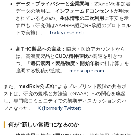
データ・プライバシーと企業関与
：23andMe参加者
データの活用に、
インフォームドコンセント
が明示
されているものの、
生体情報の二次利用
に不安を示
す声も（研究側はAAHRPP認定IRB承認のプロトコル
下で実施）。
today.ucsd.edu
高THC製品への言及
：臨床・医療アカウントから
は、高濃度製品と
CUD/精神症状
の関連を引きつ
つ、「
遺伝素因 × 製品強度 × 開始年齢
の掛け算」を
強調する投稿が拡散。
medscape.com
また、
medRxiv公式X
によるプレプリント段階の共有ポ
ストは、研究の規模と方法論（GWAS）への関心を喚起
し、専門職コミュニティでの初期ディスカッションのハ
ブとなった。
X (formerly Twitter)
何が“新しい常識”になるのか