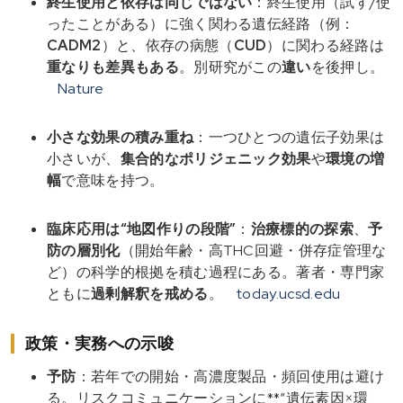
終生使用と依存は同じではない
：終生使用（試す/使
ったことがある）に強く関わる遺伝経路（例：
CADM2
）と、依存の病態（
CUD
）に関わる経路は
重なりも差異もある
。別研究がこの
違い
を後押し。
Nature
小さな効果の積み重ね
：一つひとつの遺伝子効果は
小さいが、
集合的なポリジェニック効果
や
環境の増
幅
で意味を持つ。
臨床応用は“地図作りの段階”
：
治療標的の探索
、
予
防の層別化
（開始年齢・高THC回避・併存症管理な
ど）の科学的根拠を積む過程にある。著者・専門家
ともに
過剰解釈を戒める
。
today.ucsd.edu
政策・実務への示唆
予防
：若年での開始・高濃度製品・頻回使用は避け
る。リスクコミュニケーションに**“遺伝素因×環