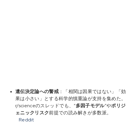
遺伝決定論への警戒
：「相関は因果ではない」「効
果は小さい」とする科学的慎重論が支持を集めた。
r/scienceのスレッドでも、“
多因子モデル
”や
ポリジ
ェニックリスク
前提での読み解きが多数派。
Reddit