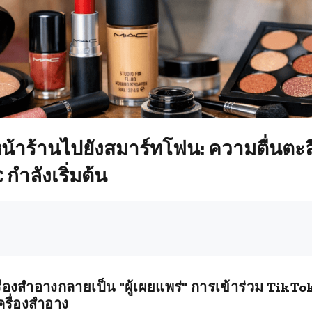
้าร้านไปยังสมาร์ทโฟน: ความตื่นตะล
 กำลังเริ่มต้น
รื่องสำอางกลายเป็น "ผู้เผยแพร่" การเข้าร่วม TikT
รื่องสำอาง