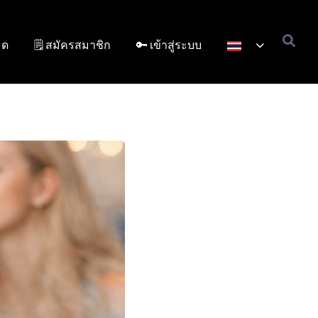
มด
🗒️ สมัครสมาชิก
🔑 เข้าสู่ระบบ