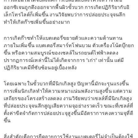
ออกซิเจนถูกดึงออกจากพื้นผิวขั้วบวก การเกิดปฏิกิริยากับอิ
เล็กโทรไลต์ก็เพิ่มขึ้น งานวิจัยพบว่าการปล่อยประจุจนลึก
ทำให้เกิดก๊าซเพิ่มขึ้นอย่างมาก
การเกิดก๊าซทำให้แบตเตอรี่ขยายตัวและความต้านทาน
ภายในเพิ่มขึ้น แบตเตอรี่สมาร์ทโฟนบวม ตัวเครื่องโน้ตบุ๊กยก
ขึ้น หรือความสมบูรณ์ของเซลล์ในรถยนต์ไฟฟ้าลดลง
ปรากฏการณ์เหล่านี้ไม่ได้เกิดจากการ "เก่า" เท่านั้น แต่มี
ปฏิกิริยาเคมีที่ซับซ้อนอยู่เบื้องหลัง
โดยเฉพาะในขั้วบวกที่มีนิกเกิลสูง ปัญหานี้มักจะรุนแรงขึ้น
การเพิ่มนิกเกิลทำให้ความหนาแน่นพลังงานสูงขึ้น แต่ความ
เสถียรของโครงสร้างลดลง งานวิจัยพบว่าเซลล์ที่มีนิกเกิลสูง
ที่ปล่อยประจุจนลึกสูญเสียความจุอย่างรวดเร็ว ขณะที่เซลล์ที่
ตั้งค่าขีดจำกัดการปล่อยประจุสูงขึ้นมีอัตราการคงความจุที่ดี
ขึ้น
สิ่งสำคัญคือการยืดอายุการใช้งานแบตเตอรี่ไม่จำเป็นต้องใช้