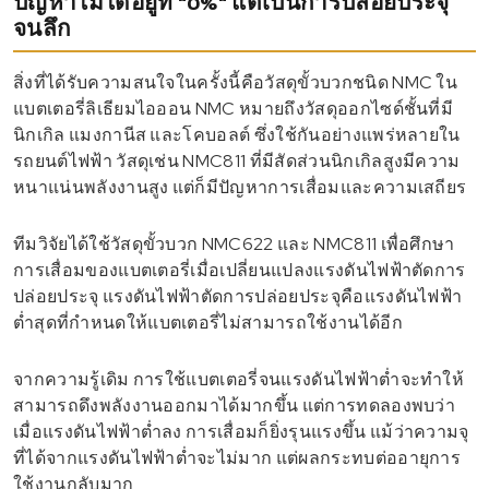
ปัญหาไม่ได้อยู่ที่ "0%" แต่เป็นการปล่อยประจุ
จนลึก
สิ่งที่ได้รับความสนใจในครั้งนี้คือวัสดุขั้วบวกชนิด NMC ใน
แบตเตอรี่ลิเธียมไอออน NMC หมายถึงวัสดุออกไซด์ชั้นที่มี
นิกเกิล แมงกานีส และโคบอลต์ ซึ่งใช้กันอย่างแพร่หลายใน
รถยนต์ไฟฟ้า วัสดุเช่น NMC811 ที่มีสัดส่วนนิกเกิลสูงมีความ
หนาแน่นพลังงานสูง แต่ก็มีปัญหาการเสื่อมและความเสถียร
ทีมวิจัยได้ใช้วัสดุขั้วบวก NMC622 และ NMC811 เพื่อศึกษา
การเสื่อมของแบตเตอรี่เมื่อเปลี่ยนแปลงแรงดันไฟฟ้าตัดการ
ปล่อยประจุ แรงดันไฟฟ้าตัดการปล่อยประจุคือแรงดันไฟฟ้า
ต่ำสุดที่กำหนดให้แบตเตอรี่ไม่สามารถใช้งานได้อีก
จากความรู้เดิม การใช้แบตเตอรี่จนแรงดันไฟฟ้าต่ำจะทำให้
สามารถดึงพลังงานออกมาได้มากขึ้น แต่การทดลองพบว่า
เมื่อแรงดันไฟฟ้าต่ำลง การเสื่อมก็ยิ่งรุนแรงขึ้น แม้ว่าความจุ
ที่ได้จากแรงดันไฟฟ้าต่ำจะไม่มาก แต่ผลกระทบต่ออายุการ
ใช้งานกลับมาก