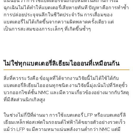
แน่นอนว่า การใช้แบตเตอรี่จนเกือบหมดในสถานการณ์
ฉุกเฉินไม่ได้ทำให้แบตเตอรี่เสียหายทันที ปัญหาคือการทำซ้ำ
การปล่อยประจุจนลึกในชีวิตประจำวัน การเสื่อมของ
แบตเตอรี่ไม่ได้เกิดขึ้นจากความผิดพลาดครั้งเดียว แต่
เป็นการสะสมของภาระเล็กๆ ที่เกิดขึ้นซ้ำๆ
ไม่ใช่ทุกแบตเตอรี่ลิเธียมไอออนที่เหมือนกัน
สิ่งที่ควรระวังคือ ข้อมูลที่ได้จากงานวิจัยนี้ไม่ได้ใช้ได้กับ
แบตเตอรี่ลิเธียมไอออนทุกชนิด งานวิจัยนี้มุ่งเน้นไปที่วัสดุขั้ว
บวกออกไซด์ชั้น NMC และมีความเกี่ยวข้องอย่างมากกับวัสดุ
ที่มีสัดส่วนนิกเกิลสูง
ในช่วงไม่กี่ปีที่ผ่านมา การใช้แบตเตอรี่ LFP หรือแบตเตอรี่ลิ
เธียมเหล็กฟอสเฟตในรถยนต์ไฟฟ้าได้ขยายตัวอย่างรวดเร็ว
แม้ว่า LFP จะมีความหนาแน่นพลังงานต่ำกว่า NMC แต่มี