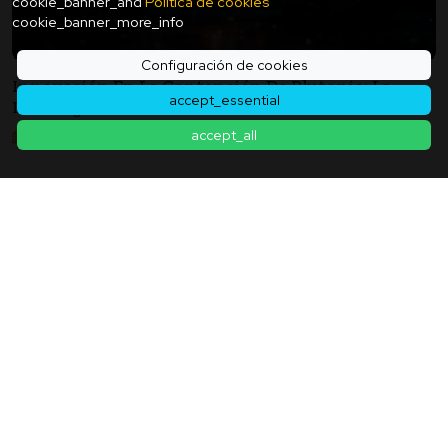
cookie_banner_and
Política de cookies
cookie_banner_more_info
Configuración de cookies
Innovación En La Contención De Plutonio: La
accept_essential
Investigación Sobre El Plutonio Avanza Hacia
"pequeñas Cantidades Y Alta Precisión" Con La
accept_all
2026年02月13日
Idea De Atraparlo Entre Dos Jaulas.
Volver a la lista de artículos
Contacto
|
Términos de servicio
|
Política de privacidad
|
Política de
cookies
|
Configuración de cookies