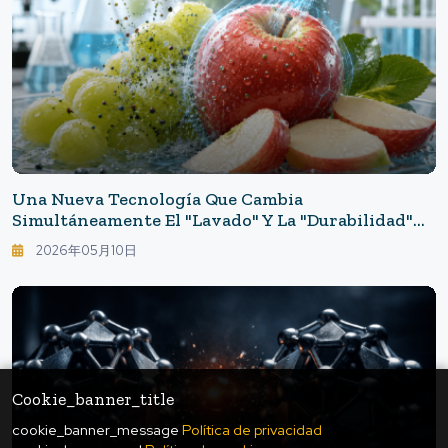
Una Nueva Tecnología Que Cambia
Simultáneamente El "lavado" Y La "durabilidad"
De Las Frutas: ¿qué Es El Lavado Biodegradable
2026年05月10日
Derivado Del Almidón?
Cookie_banner_title
cookie_banner_message
Política de privacidad