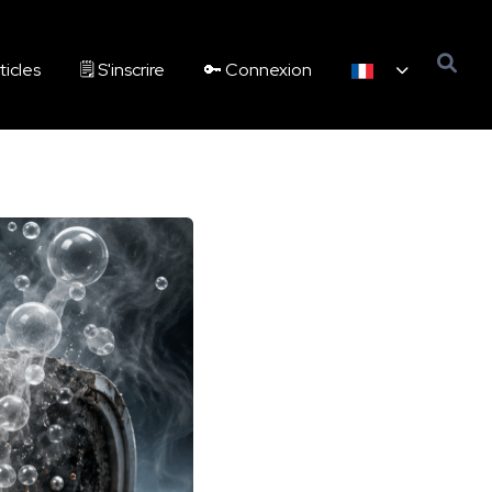
ticles
🗒️ S'inscrire
🔑 Connexion