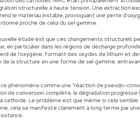
dation des cathodes NMC était principalement attribuée
ration structurelle à haute tension. Une extraction exc
 rend le matériau instable, provoquant une perte d'oxy
ordonné proche de celui du sel gemme.
ouvelle étude est que ces changements structurels 
rge, en particulier dans les régions de décharge profon
perd de l'oxygène, formant des oxydes de lithium et d
on de la structure en une forme de sel gemme, entrav
t ce phénomène comme une "réaction de pseudo-conve
tion de conversion complète, la dégradation progresse
 la cathode. Le problème est que même si cela semble 
erie, cela se manifeste clairement à long terme par un
sistance.