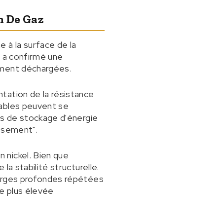
n De Gaz
 à la surface de la
e a confirmé une
ément déchargées.
tation de la résistance
tables peuvent se
es de stockage d'énergie
issement".
 nickel. Bien que
a stabilité structurelle.
harges profondes répétées
ge plus élevée