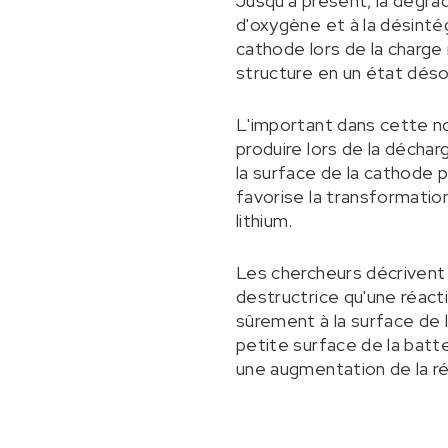
Jusqu'à présent, la dégra
d'oxygène et à la désintég
cathode lors de la charge
structure en un état dés
L'important dans cette n
produire lors de la décha
la surface de la cathode 
favorise la transformati
lithium.
Les chercheurs décriven
destructrice qu'une réac
sûrement à la surface de
petite surface de la batt
une augmentation de la ré