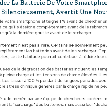
der La Batterie De Votre Smartpho
r Silencieusement, Avertit Une Nou
de votre smartphone atteigne 1 % avant de chercher un 
'à ce qu'il s'éteigne complètement avant de le rebranch
jusqu'à la dernière goutte avant de le recharger.
ement n'est pas si rare. Certains se souviennent peut
complètement les batteries avant de les recharger. Cep
elles, cette habitude pourrait contribuer à réduire leur 
ées de la dégradation des batteries incluent les temp
 à pleine charge et les tensions de charge élevées. Il es
ur. Les laisser à 100 % pendant de longues périodes pe
et le stress chimique générés par la charge rapide ne p
étude menée par une équipe de chercheurs coréens me
ent la "surcharge" des batteries, mais aussi leur "déch