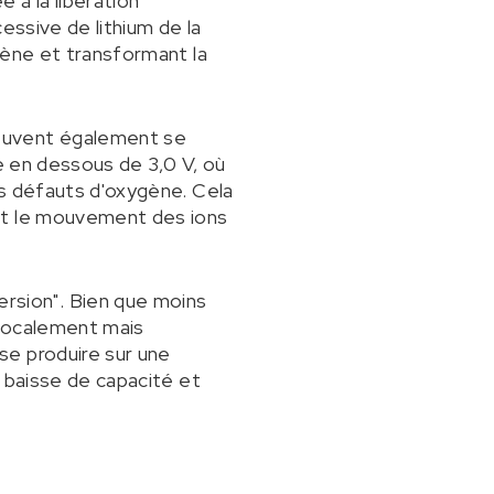
 à la libération
essive de lithium de la
gène et transformant la
peuvent également se
de en dessous de 3,0 V, où
es défauts d'oxygène. Cela
ant le mouvement des ions
rsion". Bien que moins
 localement mais
se produire sur une
e baisse de capacité et