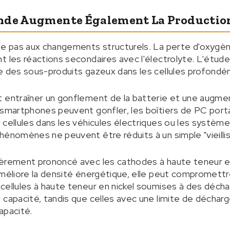
nde Augmente Également La Productio
te pas aux changements structurels. La perte d'oxygène
t les réactions secondaires avec l'électrolyte. L'étud
ve des sous-produits gazeux dans les cellules profond
 entraîner un gonflement de la batterie et une augmen
e smartphones peuvent gonfler, les boîtiers de PC por
 cellules dans les véhicules électriques ou les systèm
hénomènes ne peuvent être réduits à un simple "vieill
ièrement prononcé avec les cathodes à haute teneur en
méliore la densité énergétique, elle peut compromettre l
 cellules à haute teneur en nickel soumises à des déc
 capacité, tandis que celles avec une limite de déchar
apacité.