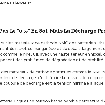
rnes silencieux.
Pas Le "0 %" En Soi, Mais La Décharge P
 sur les matériaux de cathode NMC des batteries lith
nt du nickel, du manganèse et du cobalt, largement ut
ux comme le NMC811, avec une haute teneur en nickel, 
 posent des problèmes de dégradation et de stabilité.
sé des matériaux de cathode pratiques comme le NMC6
deur de décharge, c'est-à-dire la tension de coupure 
e coupure de décharge est la tension minimale à laquell
 batterie jusqu'à une tension basse semble permettre d'e