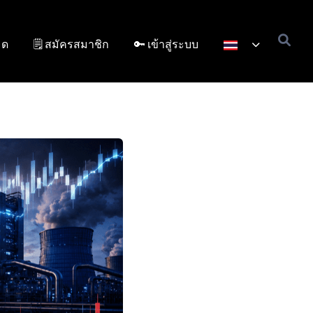
มด
🗒️ สมัครสมาชิก
🔑 เข้าสู่ระบบ