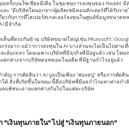
บ่อยครั้งบนโซเชียลมีเดีย ในชุมชนการลงทุนของ Reddit มีคำ
และ "มีบริษัทใดนอกจากผู้ผลิตเซมิคอนดักเตอร์ที่ได้รับราย
กี่ยวกับการที่ไฮเปอร์สเกลเลอร์ลงทุนในศูนย์ข้อมูลขนาดห
AI มีจำกัด
ดเห็นที่ตรงกันข้าม บริษัทขนาดใหญ่เช่น Microsoft, Goo
งแกร่งมาก แม้ว่าการลงทุนใน AI บางส่วนจะไม่เป็นไปตามที่ค
ล้มเหลว โดยเฉพาะบริษัทที่มีธุรกิจที่มีอยู่แล้ว เช่น โฆษ
่งแตกต่างจากบริษัทดอทคอมในอดีต ที่มีฐานกำไรอยู่แล้ว
ำคัญ การตัดสินว่า AI บูมเป็นเพียง "ฟองสบู่" หรือการตัดส
้ สิ่งที่เกิดขึ้นในขณะนี้คือบริษัทที่มีผลกำไรมหาศาลกำลั
า ผลแพ้ชนะอาจแตกต่างกันไปในแต่ละบริษัท
 "เงินทุนภายใน" ไปสู่ "เงินทุนภายนอก"