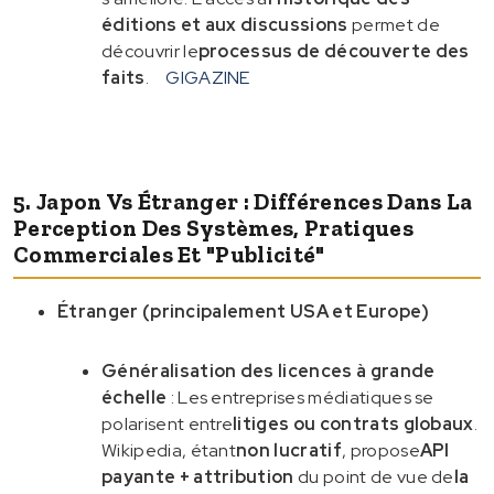
éditions et aux discussions
permet de
découvrir le
processus de découverte des
faits
.
GIGAZINE
5. Japon Vs Étranger : Différences Dans La
Perception Des Systèmes, Pratiques
Commerciales Et "publicité"
Étranger (principalement USA et Europe)
Généralisation des licences à grande
échelle
: Les entreprises médiatiques se
polarisent entre
litiges ou contrats globaux
.
Wikipedia, étant
non lucratif
, propose
API
payante + attribution
du point de vue de
la