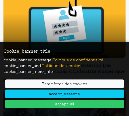
Cookie_banner_title
cookie_banner_message
Politique de confidentialité
« Escroquerie Par IA 2.0 » : Augmentation Des
cookie_banner_and
Politique des cookies
Fraudes Et Des Crimes Liés À L'identité Numérique
cookie_banner_more_info
2025年07月19日
Paramètres des cookies
accept_essential
accept_all