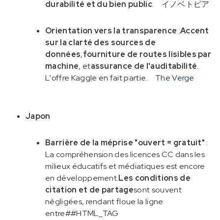
durabilité et du bien public
.
イノベトピア
Orientation vers la transparence
:
Accent
sur la clarté des sources de
données
,
fourniture de routes lisibles par
machine
, et
assurance de l'auditabilité
.
L'offre Kaggle en fait partie.
The Verge
Japon
Barrière de la méprise "ouvert = gratuit"
:
La compréhension des licences CC dans les
milieux éducatifs et médiatiques est encore
en développement.
Les conditions de
citation et de partage
sont souvent
négligées, rendant floue la ligne
entre##HTML_TAG