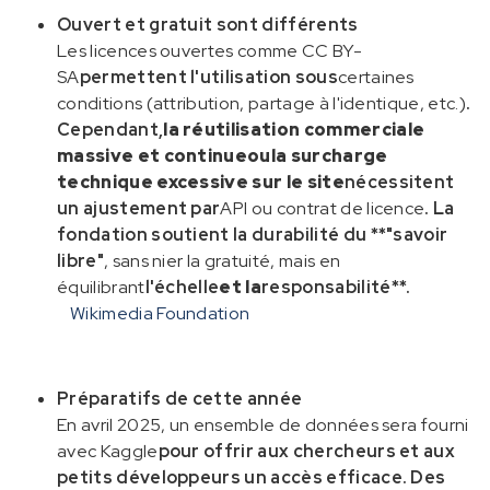
Ouvert et gratuit sont différents
Les licences ouvertes comme CC BY-
SA
permettent l'utilisation sous
certaines
conditions (attribution, partage à l'identique, etc.)
.
Cependant,
la réutilisation commerciale
massive et continue
ou
la surcharge
technique excessive sur le site
nécessitent
un ajustement par
API ou contrat de licence
. La
fondation soutient la durabilité du **"savoir
libre"
, sans nier la gratuité, mais en
équilibrant
l'échelle
et la
responsabilité**.
Wikimedia Foundation
Préparatifs de cette année
En avril 2025, un ensemble de données sera fourni
avec Kaggle
pour offrir aux chercheurs et aux
petits développeurs un accès efficace. Des