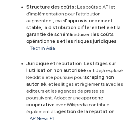
Structure des coûts
: Les coûts d'API et
d'implémentation pour l'attribution
augmentent, mais
l'approvisionnement
stable, la distribution différentielle et la
garantie de schéma
réduisent
les coûts
opérationnels et les risques juridiques
.
Tech in Asia
Juridique et réputation
:
Les litiges sur
l'utilisation non autorisée
ont déjà explosé.
Reddit a été poursuivi pour
scraping non
autorisé
, et les litiges et règlements avec les
éditeurs et les agences de presse se
poursuivent. Adopter une
approche
coopérative
avec Wikipedia contribue
également à la
gestion de la réputation
.
AP News
+1