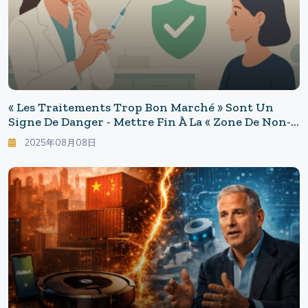
« Les Traitements Trop Bon Marché » Sont Un
Signe De Danger - Mettre Fin À La « Zone De Non-
Droit » Des Soins Esthétiques : Le Royaume-Uni Va
2025年08月08日
Éliminer Le « Laisser-Faire Du Botox » Grâce À Un
Système De Licences.