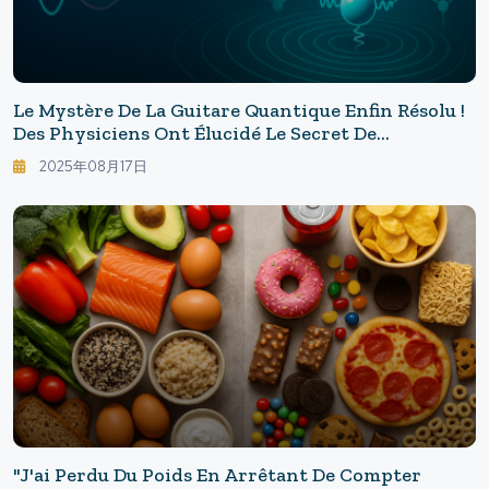
Le Mystère De La Guitare Quantique Enfin Résolu !
Des Physiciens Ont Élucidé Le Secret De
L'oscillateur Harmonique Après Plus De 90 Ans : La
2025年08月17日
Magie De Bogoliubov Pour Démêler
L'amortissement Quantique.
"J'ai Perdu Du Poids En Arrêtant De Compter