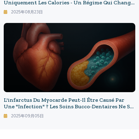
Uniquement Les Calories - Un Régime Qui Change
La Façon De Manger : La Science Du Riz Refroidi Et
2025年08月23日
Des Protéines"
L'infarctus Du Myocarde Peut-Il Être Causé Par
Une "infection" ? Les Soins Bucco-Dentaires Ne Se
Limitent Pas Au Brossage : Une Barrière
2025年09月05日
Bactérienne Invisible Peut Être Le "dernier Coup
De Pouce".