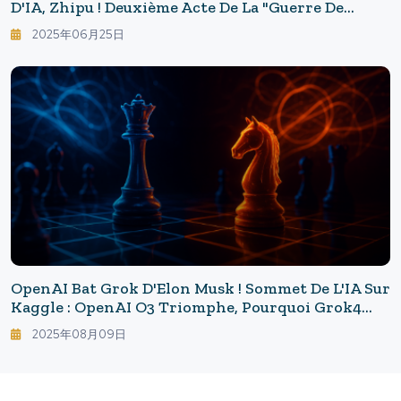
D'IA, Zhipu ! Deuxième Acte De La "guerre De
L'hégémonie De L'IA" : La Stratégie Chinoise
2025年06月25日
Derrière L'offensive Internationale De Zhipu AI
OpenAI Bat Grok D'Elon Musk ! Sommet De L'IA Sur
Kaggle : OpenAI O3 Triomphe, Pourquoi Grok4
S'est-Il Effondré ?
2025年08月09日