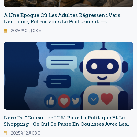
À Une Époque Où Les Adultes Régressent Vers
L'enfance, Retrouvons Le Frottement —
Introduction À La Maximisation De La Friction :
2026年01月08日
L'art Du Bonheur En Ajoutant Délibérément Des
Complications
L'ère Du "consulter L'IA" Pour La Politique Et Le
Shopping : Ce Qui Se Passe En Coulisses Avec Les
Chatbots Persuasifs
2025年12月08日