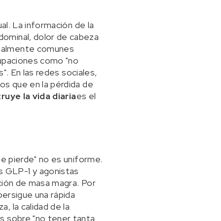
al. La información de la
dominal, dolor de cabeza
cialmente comunes
cupaciones como "no
". En las redes sociales,
os que en la pérdida de
ruye la vida diaria
es el
se pierde" no es uniforme.
s GLP-1 y agonistas
rción de masa magra. Por
persigue una rápida
, la calidad de la
s sobre "no tener tanta