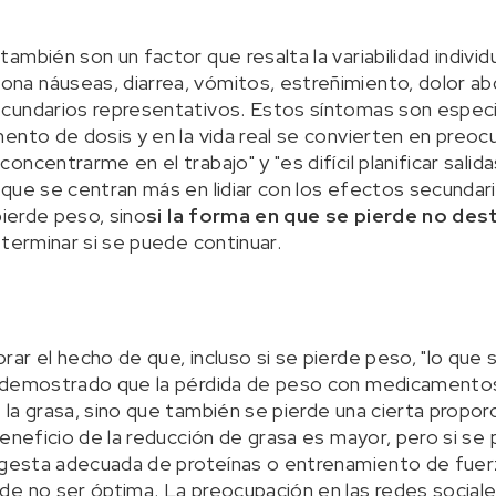
mbién son un factor que resalta la variabilidad individu
a náuseas, diarrea, vómitos, estreñimiento, dolor ab
ecundarios representativos. Estos síntomas son espe
ento de dosis y en la vida real se convierten en preo
ncentrarme en el trabajo" y "es difícil planificar salidas
que se centran más en lidiar con los efectos secundari
pierde peso, sino
si la forma en que se pierde no dest
eterminar si se puede continuar.
ar el hecho de que, incluso si se pierde peso, "lo que 
 demostrado que la pérdida de peso con medicamento
la grasa, sino que también se pierde una cierta propo
eneficio de la reducción de grasa es mayor, pero si se 
ngesta adecuada de proteínas o entrenamiento de fuerza
e no ser óptima. La preocupación en las redes sociale