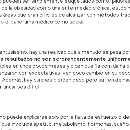
pueden ser simplemente etiquetados como "píldoras p
o de la obesidad como una enfermedad crónica, estos
a áreas que eran difíciles de alcanzar con métodos trad
o el panorama médico como social.
 entusiasmo, hay una realidad que a menudo se pasa por
s resultados no son sorprendentemente uniform
ibles en unos pocos meses y dicen que "la comida ha 
nzaron con expectativas, ven poco cambio en su pes
". Además, hay quienes pierden peso pero sufren de ná
tinuar sea difícil.
al no puede explicarse solo por la falta de esfuerzo o 
 que involucra apetito, metabolismo, hormonas, sueño,