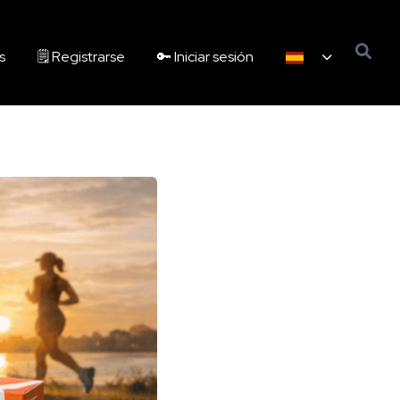
s
🗒️ Registrarse
🔑 Iniciar sesión