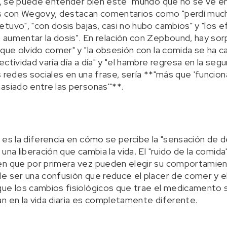
es, se puede entender bien este "mundo que no se ve en
as con Wegovy, destacan comentarios como "perdí much
tuvo", "con dosis bajas, casi no hubo cambios" y "los 
aumentar la dosis". En relación con Zepbound, hay sor
 que olvido comer" y "la obsesión con la comida se ha 
ctividad varía día a día" y "el hambre regresa en la segu
 redes sociales en una frase, sería **"más que 'funciona
asiado entre las personas'"**.
es la diferencia en cómo se percibe la "sensación de d
una liberación que cambia la vida. El "ruido de la comid
en que por primera vez pueden elegir su comportamient
e ser una confusión que reduce el placer de comer y el
que los cambios fisiológicos que trae el medicamento 
n en la vida diaria es completamente diferente.