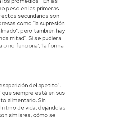
 los promedios". En las
o peso en las primeras
efectos secundarios son
presas como "la supresión
calmado", pero también hay
nda mitad". Si se pudiera
 o no funciona', 'la forma
esaparición del apetito".
a" que siempre está en sus
o alimentario. Sin
 ritmo de vida, dejándolas
son similares, cómo se