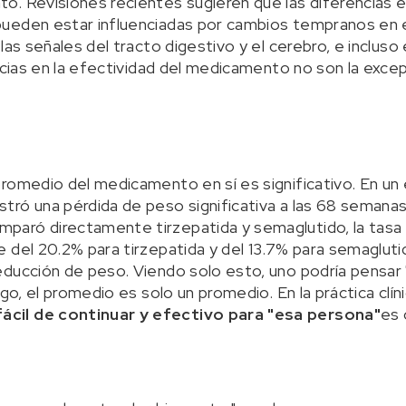
. Revisiones recientes sugieren que las diferencias en
ueden estar influenciadas por cambios tempranos en 
las señales del tracto digestivo y el cerebro, e incluso 
ncias en la efectividad del medicamento no son la excep
romedio del medicamento en sí es significativo. En un
ró una pérdida de peso significativa a las 68 semanas
aró directamente tirzepatida y semaglutido, la tasa
 del 20.2% para tirzepatida y del 13.7% para semaglut
educción de peso. Viendo solo esto, uno podría pensa
go, el promedio es solo un promedio. En la práctica clíni
cil de continuar y efectivo para "esa persona"
es 