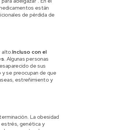
ara adelgazar". En el
 medicamentos están
icionales de pérdida de
 alto.
Incluso con el
es
. Algunas personas
desaparecido de sus
o y se preocupan de que
useas, estreñimiento y
determinación. La obesidad
 estrés, genética y