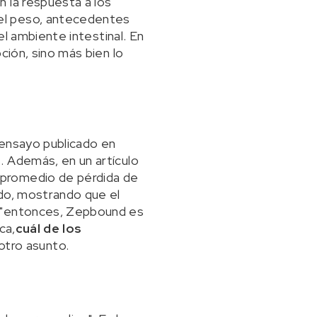
 la respuesta a los
el peso, antecedentes
el ambiente intestinal. En
ción, sino más bien lo
 ensayo publicado en
. Además, en un artículo
 promedio de pérdida de
ido, mostrando que el
r "entonces, Zepbound es
ca,
cuál de los
otro asunto.